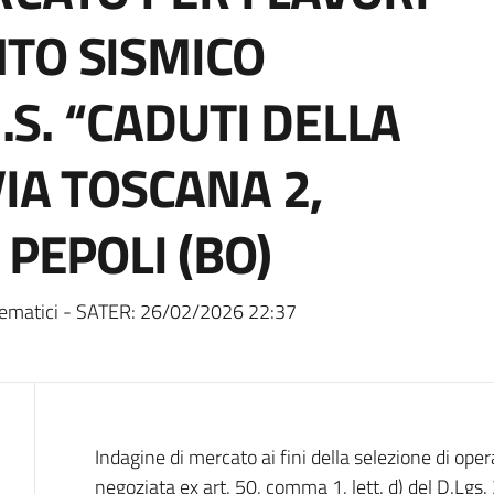
TO SISMICO
I.S. “CADUTI DELLA
VIA TOSCANA 2,
 PEPOLI (BO)
ematici - SATER:
26/02/2026 22:37
Dati del bando
Indagine di mercato ai fini della selezione di ope
negoziata ex art. 50, comma 1, lett. d) del D.Lgs. 