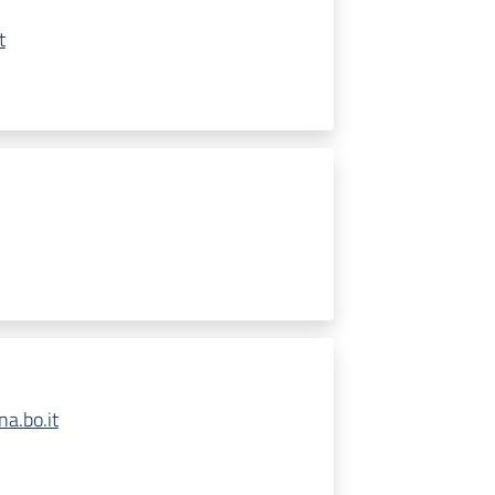
t
na.bo.it