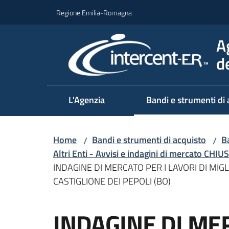
Vai al contenuto
Vai alla navigazione
Vai al footer
Regione Emilia-Romagna
A
d
L'Agenzia
Bandi e strumenti di 
Home
Bandi e strumenti di acquisto
Ba
/
/
Altri Enti - Avvisi e indagini di mercato CHIUS
INDAGINE DI MERCATO PER I LAVORI DI MIGL
CASTIGLIONE DEI PEPOLI (BO)
Salta al contenuto
INDAGINE DI MER