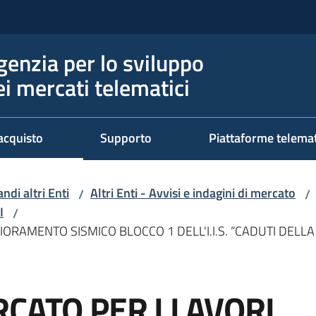
genzia per lo sviluppo
ei mercati telematici
acquisto
Supporto
Piattaforme telema
ndi altri Enti
Altri Enti - Avvisi e indagini di mercato
/
/
I
/
IORAMENTO SISMICO BLOCCO 1 DELL'I.I.S. “CADUTI DELLA 
CATO PER I LAVORI