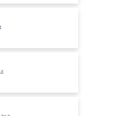
t
it
bo.it