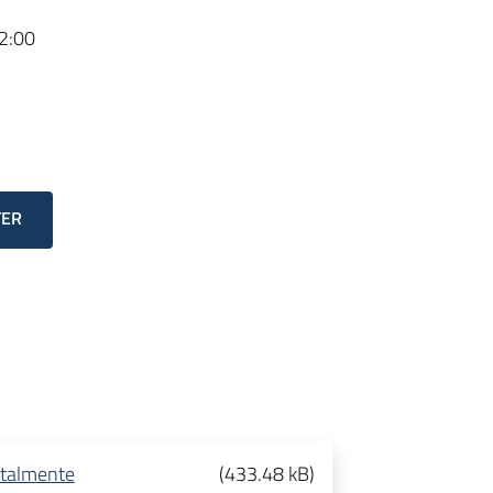
2:00
TER
italmente
(
433.48 kB
)