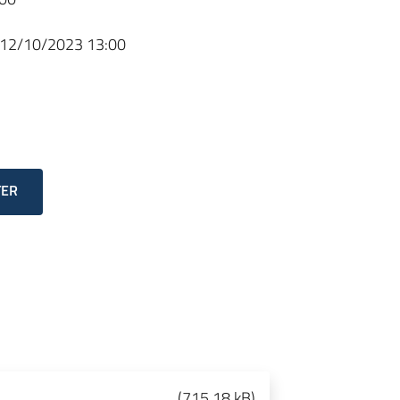
12/10/2023 13:00
TER
(
715.18 kB
)