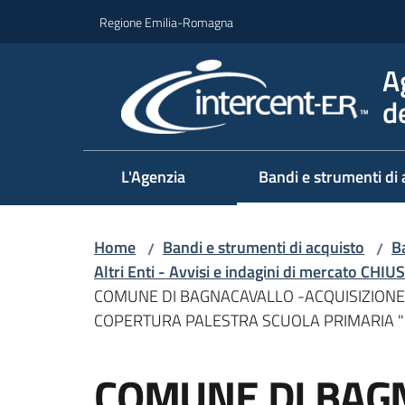
Vai al contenuto
Vai alla navigazione
Vai al footer
Regione Emilia-Romagna
A
d
L'Agenzia
Bandi e strumenti di 
Home
Bandi e strumenti di acquisto
Ba
/
/
Altri Enti - Avvisi e indagini di mercato CHIUS
COMUNE DI BAGNACAVALLO -ACQUISIZIONE 
COPERTURA PALESTRA SCUOLA PRIMARIA "F. 
Salta al contenuto
COMUNE DI BAG