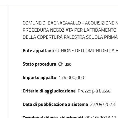
Dati del bando
COMUNE DI BAGNACAVALLO - ACQUISIZIONE 
PROCEDURA NEGOZIATA PER L'AFFIDAMENTO D
DELLA COPERTURA PALESTRA SCUOLA PRIMARIA 
Ente appaltante
UNIONE DEI COMUNI DELLA
Stato procedura
Chiuso
Importo appalto
174.000,00 €
Criterio di aggiudicazione
Prezzo più basso
Data di pubblicazione a sistema
27/09/2023
Termine richiesta chiarimenti
09/10/2023 12: