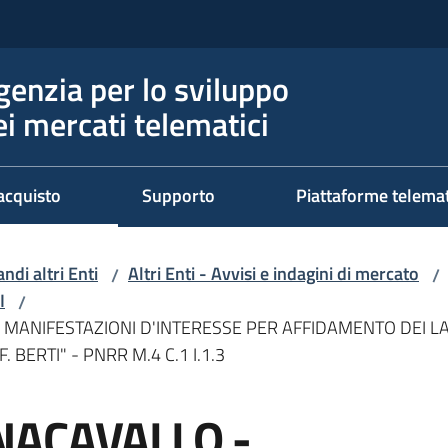
genzia per lo sviluppo
ei mercati telematici
acquisto
Supporto
Piattaforme telema
ndi altri Enti
Altri Enti - Avvisi e indagini di mercato
/
/
I
/
MANIFESTAZIONI D'INTERESSE PER AFFIDAMENTO DEI LA
BERTI" - PNRR M.4 C.1 I.1.3
NACAVALLO -