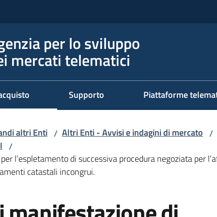
genzia per lo sviluppo
ei mercati telematici
acquisto
Supporto
Piattaforme telema
ndi altri Enti
Altri Enti - Avvisi e indagini di mercato
/
/
I
/
 per l’espletamento di successiva procedura negoziata per l’af
ssamenti catastali incongrui.
i manifestazione di