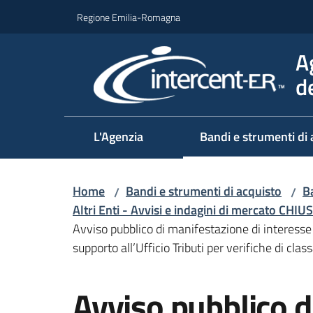
Vai al contenuto
Vai alla navigazione
Vai al footer
Regione Emilia-Romagna
A
d
L'Agenzia
Bandi e strumenti di 
Home
Bandi e strumenti di acquisto
Ba
/
/
Altri Enti - Avvisi e indagini di mercato CHIUS
Avviso pubblico di manifestazione di interesse
supporto all’Ufficio Tributi per verifiche di cla
Salta al contenuto
Avviso pubblico d