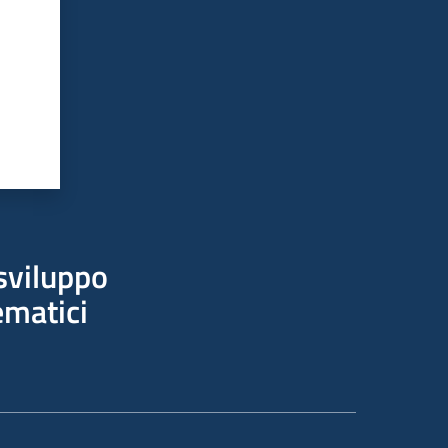
sviluppo
ematici