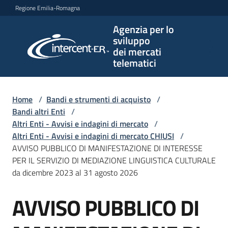
Vai al contenuto
Vai alla navigazione
Vai al footer
Regione Emilia-Romagna
Agenzia per lo
Agenzia
sviluppo
per lo
dei mercati
sviluppo
telematici
dei
mercati
telematici
Home
/
Bandi e strumenti di acquisto
/
Bandi altri Enti
/
Altri Enti - Avvisi e indagini di mercato
/
Altri Enti - Avvisi e indagini di mercato CHIUSI
/
L'Agenzia
AVVISO PUBBLICO DI MANIFESTAZIONE DI INTERESSE
PER IL SERVIZIO DI MEDIAZIONE LINGUISTICA CULTURALE
da dicembre 2023 al 31 agosto 2026
Bandi
AVVISO PUBBLICO DI
e
Salta al contenuto
strumenti
di