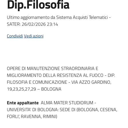
Dip.Filosofia
acquisto
Ultimo aggiornamento da Sistema Acquisti Telematici -
SATER:
26/02/2026 23:14
Supporto
Condividi
Vedi azioni
Piattaforme
telematiche
Dati del bando
OPERE DI MANUTENZIONE STRAORDINARIA E
MIGLIORAMENTO DELLA RESISTENZA AL FUOCO - DIP.
FILOSOFIA E COMUNICAZIONE - VIA AZZO GARDINO,
19,23,25,27,29 – BOLOGNA
English
Ente appaltante
ALMA MATER STUDIORUM -
site
UNIVERSITA' DI BOLOGNA: SEDE DI (BOLOGNA, CESENA,
FORLI', RAVENNA, RIMINI)