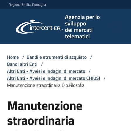
Vai al contenuto
Vai alla navigazione
Vai al footer
Regione Emilia-Romagna
Agenzia per lo
Agenzia
sviluppo
per lo
dei mercati
sviluppo
telematici
dei
mercati
telematici
Home
/
Bandi e strumenti di acquisto
/
Bandi altri Enti
/
Altri Enti - Avvisi e indagini di mercato
/
Altri Enti - Avvisi e indagini di mercato CHIUSI
/
L'Agenzia
Manutenzione straordinaria Dip.Filosofia
Manutenzione
Salta al contenuto
Bandi
e
straordinaria
strumenti
di