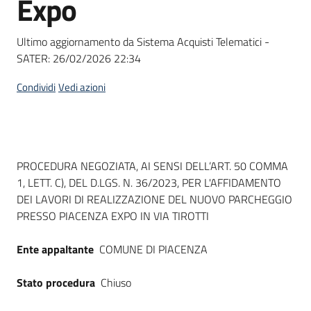
Expo
acquisto
Ultimo aggiornamento da Sistema Acquisti Telematici -
SATER:
26/02/2026 22:34
Supporto
Condividi
Vedi azioni
Piattaforme
telematiche
Dati del bando
PROCEDURA NEGOZIATA, AI SENSI DELL’ART. 50 COMMA
1, LETT. C), DEL D.LGS. N. 36/2023, PER L'AFFIDAMENTO
DEI LAVORI DI REALIZZAZIONE DEL NUOVO PARCHEGGIO
PRESSO PIACENZA EXPO IN VIA TIROTTI
English
Ente appaltante
COMUNE DI PIACENZA
site
Stato procedura
Chiuso