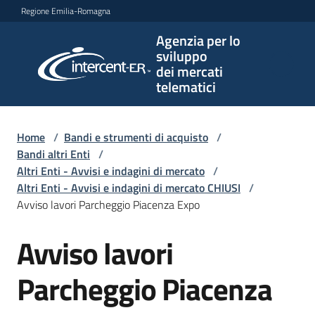
Vai al contenuto
Vai alla navigazione
Vai al footer
Regione Emilia-Romagna
Agenzia per lo
Agenzia
sviluppo
per lo
dei mercati
sviluppo
telematici
dei
mercati
telematici
Home
/
Bandi e strumenti di acquisto
/
Bandi altri Enti
/
Altri Enti - Avvisi e indagini di mercato
/
Altri Enti - Avvisi e indagini di mercato CHIUSI
/
L'Agenzia
Avviso lavori Parcheggio Piacenza Expo
Avviso lavori
Salta al contenuto
Bandi
e
Parcheggio Piacenza
strumenti
di