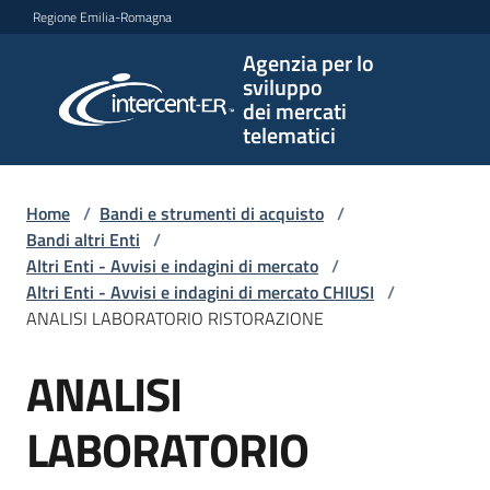
Vai al contenuto
Vai alla navigazione
Vai al footer
Regione Emilia-Romagna
Agenzia per lo
Agenzia
sviluppo
per lo
dei mercati
sviluppo
telematici
dei
mercati
telematici
Home
/
Bandi e strumenti di acquisto
/
Bandi altri Enti
/
Altri Enti - Avvisi e indagini di mercato
/
Altri Enti - Avvisi e indagini di mercato CHIUSI
/
L'Agenzia
ANALISI LABORATORIO RISTORAZIONE
ANALISI
Salta al contenuto
Bandi
e
LABORATORIO
strumenti
di