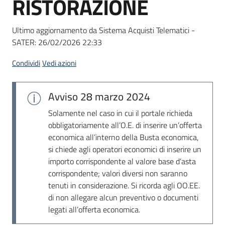
RISTORAZIONE
acquisto
Ultimo aggiornamento da Sistema Acquisti Telematici -
SATER:
26/02/2026 22:33
Supporto
Condividi
Vedi azioni
Piattaforme
Avviso
28 marzo 2024
telematiche
Solamente nel caso in cui il portale richieda
obbligatoriamente all’O.E. di inserire un’offerta
economica all’interno della Busta economica,
si chiede agli operatori economici di inserire un
importo corrispondente al valore base d’asta
corrispondente; valori diversi non saranno
English
tenuti in considerazione. Si ricorda agli OO.EE.
site
di non allegare alcun preventivo o documenti
legati all’offerta economica.