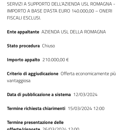
SERVIZI A SUPPORTO DELL’AZIENDA USL ROMAGNA -
Seguici
IMPORTO A BASE D’ASTA EURO 140.000,00 – ONERI
su
FISCALI ESCLUSI.
Ente appaltante
AZIENDA USL DELLA ROMAGNA
Stato procedura
Chiuso
Importo appalto
210.000,00 €
Criterio di aggiudicazione
Offerta economicamente più
vantaggiosa
Data di pubblicazione a sistema
12/03/2024
Termine richiesta chiarimenti
15/03/2024 12:00
Termine presentazione delle
offerte/risposte
26/03/2024 12:00