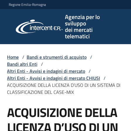
Vai al contenuto
Vai alla navigazione
Vai al footer
Regione Emilia-Romagna
Agenzia per lo
Agenzia
sviluppo
per lo
dei mercati
sviluppo
telematici
dei
mercati
telematici
Home
/
Bandi e strumenti di acquisto
/
Bandi altri Enti
/
Altri Enti - Avvisi e indagini di mercato
/
Altri Enti - Avvisi e indagini di mercato CHIUSI
/
L'Agenzia
ACQUISIZIONE DELLA LICENZA D’USO DI UN SISTEMA DI
CLASSIFICAZIONE DEL CASE-MIX
ACQUISIZIONE DELLA
Bandi
Salta al contenuto
e
strumenti
LICENZA D’USO DI UN
di