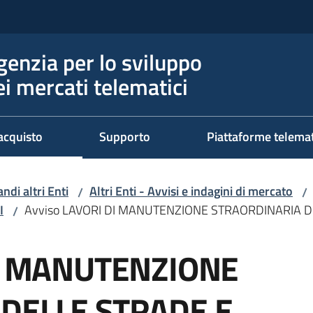
genzia per lo sviluppo
ei mercati telematici
acquisto
Supporto
Piattaforme telema
ndi altri Enti
Altri Enti - Avvisi e indagini di mercato
/
/
I
Avviso LAVORI DI MANUTENZIONE STRAORDINARIA D
/
DI MANUTENZIONE
DELLE STRADE E