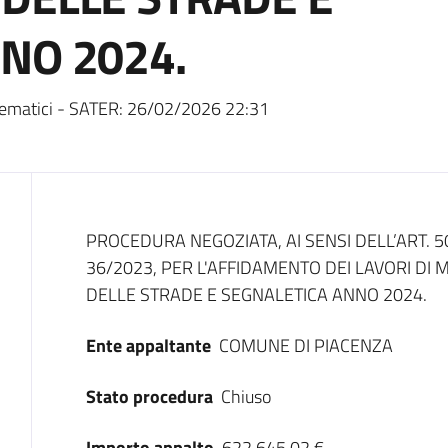
NO 2024.
ematici - SATER:
26/02/2026 22:31
Dati del bando
PROCEDURA NEGOZIATA, AI SENSI DELL’ART. 50
36/2023, PER L'AFFIDAMENTO DEI LAVORI D
DELLE STRADE E SEGNALETICA ANNO 2024.
Ente appaltante
COMUNE DI PIACENZA
Stato procedura
Chiuso
Importo appalto
622.645,02 €