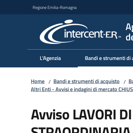
Vai al contenuto
Vai alla navigazione
Vai al footer
Regione Emilia-Romagna
A
d
L'Agenzia
Bandi e strumenti di 
Home
Bandi e strumenti di acquisto
Ba
/
/
Altri Enti - Avvisi e indagini di mercato CHIUS
Salta al contenuto
Avviso LAVORI 
STRAORDINARIA 