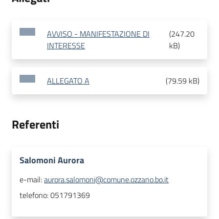
AVVISO - MANIFESTAZIONE DI
(
247.20
INTERESSE
kB
)
ALLEGATO A
(
79.59 kB
)
Referenti
Salomoni Aurora
e-mail:
aurora.salomoni@comune.ozzano.bo.it
telefono:
051791369