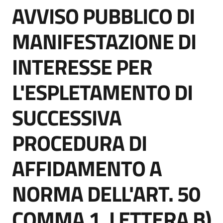
AVVISO PUBBLICO DI
acquisto
Salta al contenuto
MANIFESTAZIONE DI
Supporto
INTERESSE PER
L'ESPLETAMENTO DI
Piattaforme
telematiche
SUCCESSIVA
PROCEDURA DI
AFFIDAMENTO A
English
NORMA DELL'ART. 50
site
COMMA 1, LETTERA B)