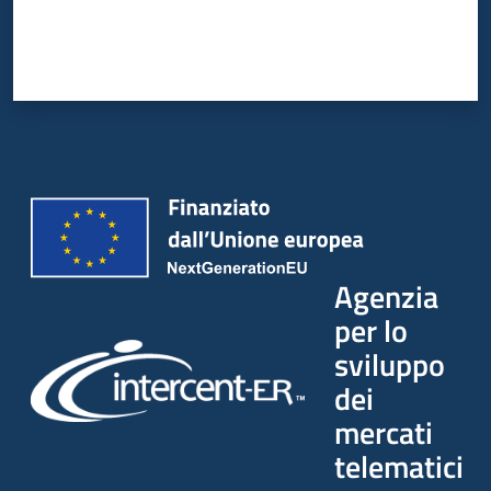
Agenzia
per lo
sviluppo
dei
mercati
telematici