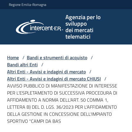
Vai al contenuto
Vai alla navigazione
Vai al footer
Regione Emilia-Romagna
Agenzia per lo
Agenzia
sviluppo
per lo
dei mercati
sviluppo
telematici
dei
mercati
telematici
Home
/
Bandi e strumenti di acquisto
/
Bandi altri Enti
/
Altri Enti - Avvisi e indagini di mercato
/
Altri Enti - Avvisi e indagini di mercato CHIUSI
/
L'Agenzia
AVVISO PUBBLICO DI MANIFESTAZIONE DI INTERESSE
PER L'ESPLETAMENTO DI SUCCESSIVA PROCEDURA DI
AFFIDAMENTO A NORMA DELL'ART. 50 COMMA 1,
LETTERA B) DEL D. LGS. 36/2023 PER L'AFFIDAMENTO
Bandi
DELLA GESTIONE IN CONCESSIONE DELL'IMPIANTO
e
SPORTIVO "CAMPI DA BAS
strumenti
di