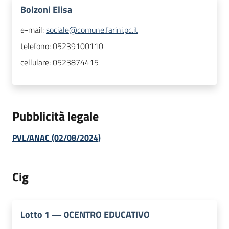
Bolzoni Elisa
e-mail:
sociale@comune.farini.pc.it
telefono:
05239100110
cellulare:
0523874415
Pubblicità legale
PVL/ANAC (02/08/2024)
Cig
Lotto
1
—
0CENTRO EDUCATIVO