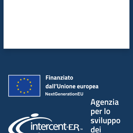
Agenzia
per lo
sviluppo
dei