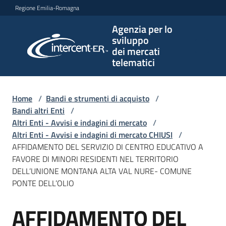
Vai al contenuto
Vai alla navigazione
Vai al footer
Regione Emilia-Romagna
Agenzia per lo
Agenzia
sviluppo
per lo
dei mercati
sviluppo
telematici
dei
mercati
telematici
Home
/
Bandi e strumenti di acquisto
/
Bandi altri Enti
/
Altri Enti - Avvisi e indagini di mercato
/
Altri Enti - Avvisi e indagini di mercato CHIUSI
/
L'Agenzia
AFFIDAMENTO DEL SERVIZIO DI CENTRO EDUCATIVO A
FAVORE DI MINORI RESIDENTI NEL TERRITORIO
DELL’UNIONE MONTANA ALTA VAL NURE- COMUNE
PONTE DELL’OLIO
Bandi
e
AFFIDAMENTO DEL
strumenti
Salta al contenuto
di