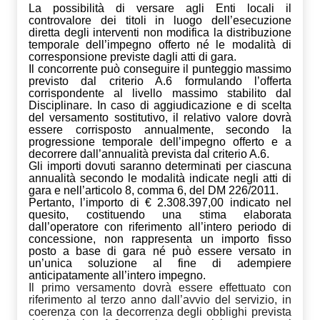
La possibilità di versare agli Enti locali il
controvalore dei titoli in luogo dell’esecuzione
diretta degli interventi non modifica la distribuzione
temporale dell’impegno offerto né le modalità di
corresponsione previste dagli atti di gara.
Il concorrente può conseguire il punteggio massimo
previsto dal criterio A.6 formulando l’offerta
corrispondente al livello massimo stabilito dal
Disciplinare. In caso di aggiudicazione e di scelta
del versamento sostitutivo, il relativo valore dovrà
essere corrisposto annualmente, secondo la
progressione temporale dell’impegno offerto e a
decorrere dall’annualità prevista dal criterio A.6.
Gli importi dovuti saranno determinati per ciascuna
annualità secondo le modalità indicate negli atti di
gara e nell’articolo 8, comma 6, del DM 226/2011.
Pertanto, l’importo di € 2.308.397,
00
indicato nel
quesito, costituendo una stima elaborata
dall’operatore con riferimento all’intero periodo di
concessione, non rappresenta un importo fisso
posto a base di gara né può essere versato in
un’unica soluzione al fine di adempiere
anticipatamente all’intero impegno.
Il primo versamento dovrà essere effettuato con
riferimento al terzo anno dall’avvio del servizio, in
coerenza con la decorrenza degli obblighi prevista