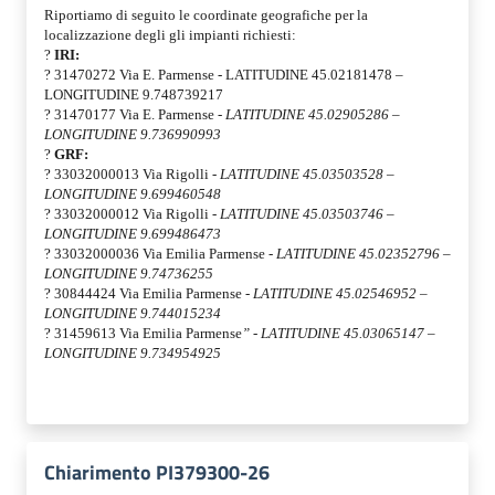
Riportiamo di seguito le coordinate geografiche per la
localizzazione degli gli impianti richiesti:
?
IRI:
?
31470272 Via E. Parmense
-
LATITUDINE 45.02181478 –
LONGITUDINE
9.748739217
?
31470177 Via E. Parmense
- LATITUDINE 45.02905286 –
LONGITUDINE
9.736990993
?
GRF:
?
33032000013 Via Rigolli
- LATITUDINE 45.03503528 –
LONGITUDINE
9.699460548
?
33032000012 Via Rigolli
- LATITUDINE 45.03503746 –
LONGITUDINE
9.699486473
?
33032000036 Via Emilia Parmense
- LATITUDINE 45.02352796 –
LONGITUDINE 9.74736255
?
30844424 Via Emilia Parmense
- LATITUDINE 45.02546952 –
LONGITUDINE
9.744015234
?
31459613 Via Emilia Parmense
” - LATITUDINE 45.03065147 –
LONGITUDINE
9.734954925
Chiarimento PI379300-26