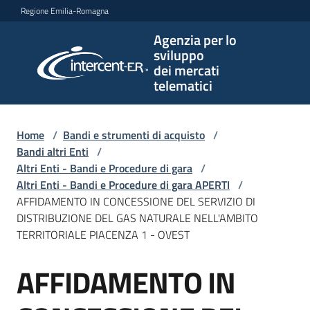
Vai al contenuto
Vai alla navigazione
Vai al footer
Regione Emilia-Romagna
Agenzia per lo
Agenzia
sviluppo
per lo
dei mercati
sviluppo
telematici
dei
mercati
telematici
Home
/
Bandi e strumenti di acquisto
/
Bandi altri Enti
/
Altri Enti - Bandi e Procedure di gara
/
Altri Enti - Bandi e Procedure di gara APERTI
/
L'Agenzia
AFFIDAMENTO IN CONCESSIONE DEL SERVIZIO DI
DISTRIBUZIONE DEL GAS NATURALE NELL'AMBITO
TERRITORIALE PIACENZA 1 - OVEST
Bandi
AFFIDAMENTO IN
e
Salta al contenuto
strumenti
di