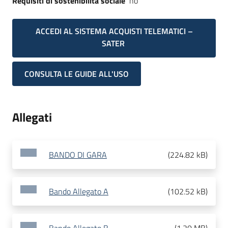
Requisiti di sostenibilità sociale
no
ACCEDI AL SISTEMA ACQUISTI TELEMATICI –
SATER
CONSULTA LE GUIDE ALL'USO
Allegati
BANDO DI GARA
(
224.82 kB
)
Bando Allegato A
(
102.52 kB
)