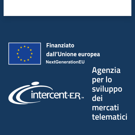
Agenzia
per lo
sviluppo
dei
mercati
telematici