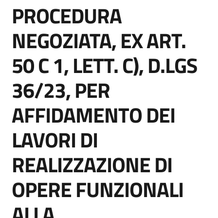
PROCEDURA
acquisto
Salta al contenuto
NEGOZIATA, EX ART.
Supporto
50 C 1, LETT. C), D.LGS
36/23, PER
Piattaforme
telematiche
AFFIDAMENTO DEI
LAVORI DI
REALIZZAZIONE DI
English
OPERE FUNZIONALI
site
ALLA