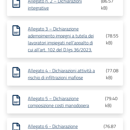
Allegato n. 2 – Dichiarazioni
(
86.57
integrative
kB
)
Allegato 3 – Dichiarazione
adempimento impegni a tutela dei
(
78.55
lavoratori impiegati nell’appalto di
kB
)
cui all’art. 102 del D.lgs 36/2023.
Allegato 4 - Dichiarazioni attività a
(
77.08
rischio di infiltrazioni mafiose
kB
)
Allegato 5 – Dichiarazione
(
79.40
composizione costi manodopera
kB
)
Allegato 6 - Dichiarazione
(
76.87