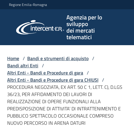
Vai al contenuto
Vai alla navigazione
Vai al footer
Regione Emilia-Romagna
Agenzia per lo
Agenzia
sviluppo
per lo
dei mercati
sviluppo
telematici
dei
mercati
telematici
Home
/
Bandi e strumenti di acquisto
/
Bandi altri Enti
/
Altri Enti - Bandi e Procedure di gara
/
Altri Enti - Bandi e Procedure di gara CHIUSI
/
L'Agenzia
PROCEDURA NEGOZIATA, EX ART. 50 C 1, LETT. C), D.LGS
36/23, PER AFFIDAMENTO DEI LAVORI DI
REALIZZAZIONE DI OPERE FUNZIONALI ALLA
PREDISPOSIZIONE DI ATTIVITA’ DI INTRATTENIMENTO E
Bandi
PUBBLICO SPETTACOLO OCCASIONALE COMPRESO
e
NUOVO PERCORSO IN ARENA DATURI
strumenti
di