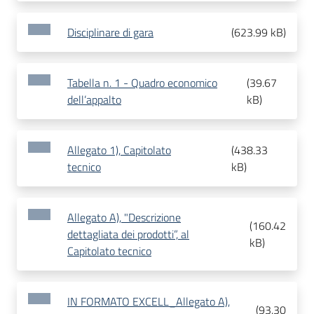
Disciplinare di gara
(
623.99 kB
)
Tabella n. 1 - Quadro economico
(
39.67
dell’appalto
kB
)
Allegato 1), Capitolato
(
438.33
tecnico
kB
)
Allegato A), "Descrizione
(
160.42
dettagliata dei prodotti”, al
kB
)
Capitolato tecnico
IN FORMATO EXCELL_Allegato A),
(
93.30