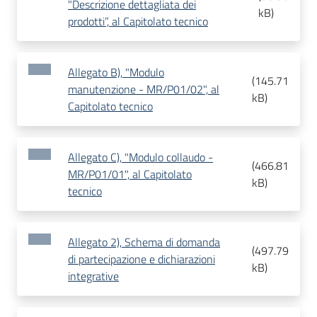
"Descrizione dettagliata dei
kB
)
prodotti”, al Capitolato tecnico
Allegato B), "Modulo
(
145.71
manutenzione - MR/P01/02", al
kB
)
Capitolato tecnico
Allegato C), "Modulo collaudo -
(
466.81
MR/P01/01", al Capitolato
kB
)
tecnico
Allegato 2), Schema di domanda
(
497.79
di partecipazione e dichiarazioni
kB
)
integrative