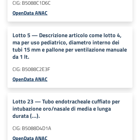
CIG:
B5088C1D6C
OpenData ANAC
Lotto
5
—
Descrizione articolo come lotto 4,
ma per uso pediatrico, diametro interno dei
tubi 15 mm e pallone per ventilazione manuale
da 1 lt.
CIG:
B5088C2E3F
OpenData ANAC
Lotto
23
—
Tubo endotracheale cuffiato per
intubazione oro/nasale di media e lunga
durata (...).
CIG:
B5088D4D1A
OpenData ANAC