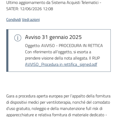
Ultimo aggiornamento da Sistema Acquisti Telematici -
acquisto
SATER:
12/06/2026 12:08
Condividi
Vedi azioni
Supporto
Avviso
31 gennaio 2025
Piattaforme
Oggetto: AVVISO - PROCEDURA IN RETTICA
telematiche
Con riferimento all'oggetto, si esorta a
prendere visione della nota allegata. Il RUP
AVVISO_Procedura in rettifica_signed.pdf
English
Dati del bando
Gara a procedura aperta europea per l’appalto della fornitura
site
di dispositivi medici per ventiloterapia, nonché del comodato
d’uso gratuito, noleggio e della manutenzione full risk di
apparecchiature e relativa fornitura di materiale dedicato -