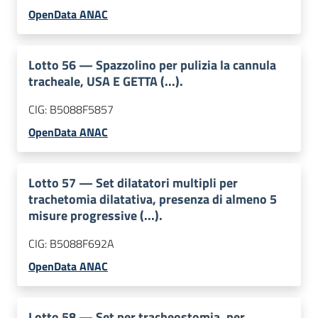
OpenData ANAC
Lotto
56
—
Spazzolino per pulizia la cannula
tracheale, USA E GETTA (...).
CIG:
B5088F5857
OpenData ANAC
Lotto
57
—
Set dilatatori multipli per
trachetomia dilatativa, presenza di almeno 5
misure progressive (...).
CIG:
B5088F692A
OpenData ANAC
Lotto
58
—
Set per tracheostomia, per