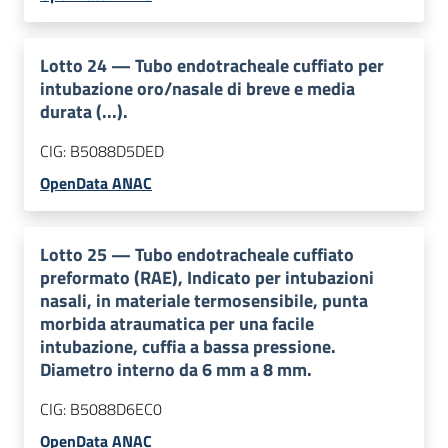
Lotto
24
—
Tubo endotracheale cuffiato per
intubazione oro/nasale di breve e media
durata (...).
CIG:
B5088D5DED
OpenData ANAC
Lotto
25
—
Tubo endotracheale cuffiato
preformato (RAE), Indicato per intubazioni
nasali, in materiale termosensibile, punta
morbida atraumatica per una facile
intubazione, cuffia a bassa pressione.
Diametro interno da 6 mm a 8 mm.
CIG:
B5088D6EC0
OpenData ANAC