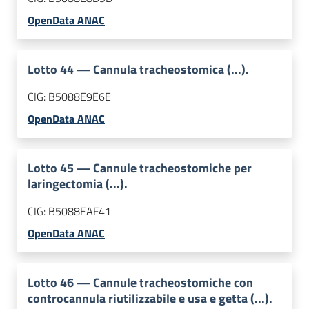
OpenData ANAC
Lotto
44
—
Cannula tracheostomica (...).
CIG:
B5088E9E6E
OpenData ANAC
Lotto
45
—
Cannule tracheostomiche per
laringectomia (...).
CIG:
B5088EAF41
OpenData ANAC
Lotto
46
—
Cannule tracheostomiche con
controcannula riutilizzabile e usa e getta (...).