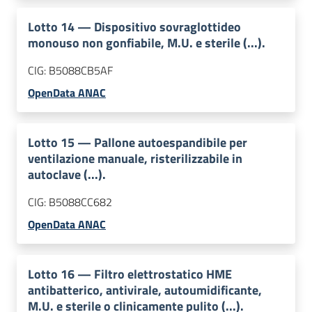
Lotto
14
—
Dispositivo sovraglottideo
monouso non gonfiabile, M.U. e sterile (...).
CIG:
B5088CB5AF
OpenData ANAC
Lotto
15
—
Pallone autoespandibile per
ventilazione manuale, risterilizzabile in
autoclave (...).
CIG:
B5088CC682
OpenData ANAC
Lotto
16
—
Filtro elettrostatico HME
antibatterico, antivirale, autoumidificante,
M.U. e sterile o clinicamente pulito (...).