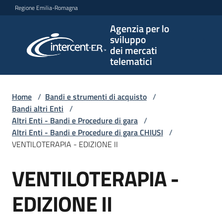
Vai al contenuto
Vai alla navigazione
Vai al footer
Regione Emilia-Romagna
Agenzia per lo
Agenzia
sviluppo
per lo
dei mercati
sviluppo
telematici
dei
mercati
telematici
Home
/
Bandi e strumenti di acquisto
/
Bandi altri Enti
/
Altri Enti - Bandi e Procedure di gara
/
Altri Enti - Bandi e Procedure di gara CHIUSI
/
L'Agenzia
VENTILOTERAPIA - EDIZIONE II
VENTILOTERAPIA -
Salta al contenuto
Bandi
e
EDIZIONE II
strumenti
di