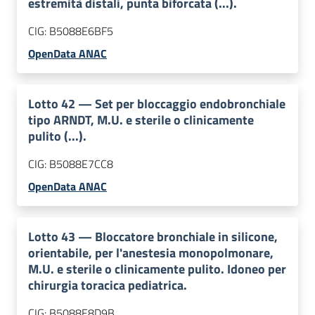
estremità distali, punta biforcata (...).
CIG:
B5088E6BF5
OpenData ANAC
Lotto
42
—
Set per bloccaggio endobronchiale
tipo ARNDT, M.U. e sterile o clinicamente
pulito (...).
CIG:
B5088E7CC8
OpenData ANAC
Lotto
43
—
Bloccatore bronchiale in silicone,
orientabile, per l'anestesia monopolmonare,
M.U. e sterile o clinicamente pulito. Idoneo per
chirurgia toracica pediatrica.
CIG:
B5088E8D9B