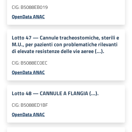
CIG:
B5088EB019
OpenData ANAC
Lotto
47
—
Cannule tracheostomiche, sterili e
M.U., per pazienti con problematiche rilevanti
di elevate resistenze delle vie aeree (...).
CIG:
B5088EC0EC
OpenData ANAC
Lotto
48
—
CANNULE A FLANGIA (...).
CIG:
B5088ED1BF
OpenData ANAC