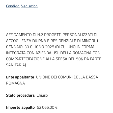
acquisto
Condividi
Vedi azioni
Supporto
Dati del bando
AFFIDAMENTO DI N.2 PROGETTI PERSONALIZZATI DI
ACCOGLIENZA DIURNA E RESIDENZIALE DI MINORI 1
Piattaforme
GENNAIO-30 GIUGNO 2025 (DI CUI UNO IN FORMA
telematiche
INTEGRATA CON AZIENDA USL DELLA ROMAGNA CON
COMPARTECIPAZIONE ALLA SPESA DEL 50% DA PARTE
SANITARIA)
Ente appaltante
UNIONE DEI COMUNI DELLA BASSA
ROMAGNA
English
site
Stato procedura
Chiuso
Importo appalto
62.065,00 €