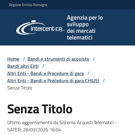
Vai al contenuto
Vai alla navigazione
Vai al footer
Regione Emilia-Romagna
Agenzia per lo
Agenzia
sviluppo
per lo
dei mercati
sviluppo
telematici
dei
mercati
telematici
Home
/
Bandi e strumenti di acquisto
/
Bandi altri Enti
/
Altri Enti - Bandi e Procedure di gara
/
Altri Enti - Bandi e Procedure di gara CHIUSI
/
L'Agenzia
Senza Titolo
Senza Titolo
Salta al contenuto
Bandi
e
Ultimo aggiornamento da Sistema Acquisti Telematici -
strumenti
SATER:
26/03/2026 16:04
di