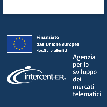
Agenzia
per lo
sviluppo
dei
mercati
telematici