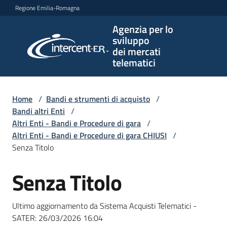
Vai al contenuto
Vai alla navigazione
Vai al footer
Regione Emilia-Romagna
Agenzia per lo
Agenzia
sviluppo
per lo
dei mercati
sviluppo
telematici
dei
mercati
telematici
Home
/
Bandi e strumenti di acquisto
/
Bandi altri Enti
/
Altri Enti - Bandi e Procedure di gara
/
Altri Enti - Bandi e Procedure di gara CHIUSI
/
L'Agenzia
Senza Titolo
Senza Titolo
Salta al contenuto
Bandi
e
Ultimo aggiornamento da Sistema Acquisti Telematici -
strumenti
SATER:
26/03/2026 16:04
di