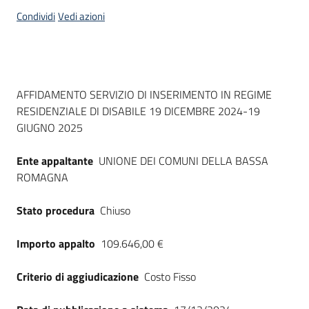
acquisto
Condividi
Vedi azioni
Supporto
Dati del bando
AFFIDAMENTO SERVIZIO DI INSERIMENTO IN REGIME
RESIDENZIALE DI DISABILE 19 DICEMBRE 2024-19
Piattaforme
GIUGNO 2025
telematiche
Ente appaltante
UNIONE DEI COMUNI DELLA BASSA
ROMAGNA
Stato procedura
Chiuso
English
Importo appalto
109.646,00 €
site
Criterio di aggiudicazione
Costo Fisso