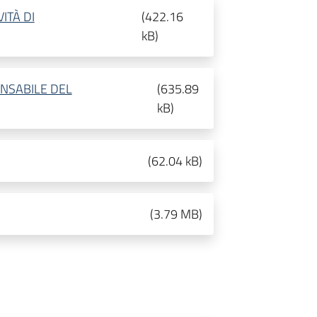
VITÀ DI
(
422.16
kB
)
PONSABILE DEL
(
635.89
kB
)
(
62.04 kB
)
(
3.79 MB
)