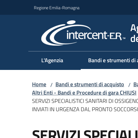
Vai al contenuto
Vai alla navigazione
Vai al footer
Regione Emilia-Romagna
A
d
L'Agenzia
Bandi e strumenti di 
Home
Bandi e strumenti di acquisto
Ba
/
/
Altri Enti - Bandi e Procedure di gara CHIUSI
SERVIZI SPECIALISTICI SANITARI DI OSSIGE
INVIATI IN URGENZA DAL PRONTO SOCCORS
Salta al contenuto
SERVIZI SPECIALI