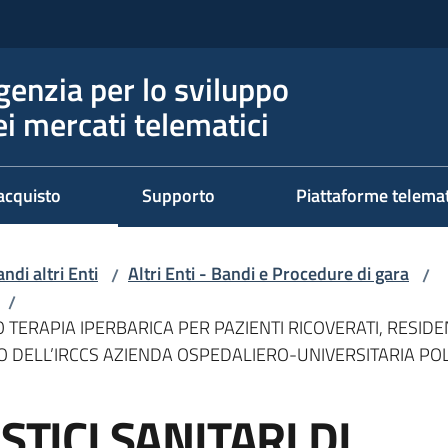
genzia per lo sviluppo
ei mercati telematici
acquisto
Supporto
Piattaforme telema
ndi altri Enti
Altri Enti - Bandi e Procedure di gara
/
/
/
NO TERAPIA IPERBARICA PER PAZIENTI RICOVERATI, RESID
O DELL’IRCCS AZIENDA OSPEDALIERO-UNIVERSITARIA POL
STICI SANITARI DI