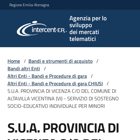
Vai al contenuto
Vai alla navigazione
Vai al footer
Regione Emilia-Romagna
Agenzia per lo
Agenzia
sviluppo
per lo
dei mercati
sviluppo
telematici
dei
mercati
telematici
Home
/
Bandi e strumenti di acquisto
/
Bandi altri Enti
/
Altri Enti - Bandi e Procedure di gara
/
Altri Enti - Bandi e Procedure di gara CHIUSI
/
L'Agenzia
S.U.A. PROVINCIA DI VICENZA C/O DEL COMUNE DI
ALTAVILLA VICENTINA (VI) - SERVIZIO DI SOSTEGNO
SOCIO-EDUCATIVO INDIVIDUALE PER MINORI
Bandi
S.U.A. PROVINCIA DI
e
Salta al contenuto
strumenti
di