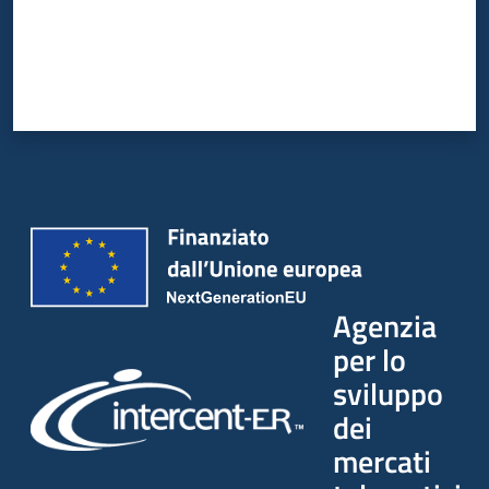
Agenzia
per lo
sviluppo
dei
mercati