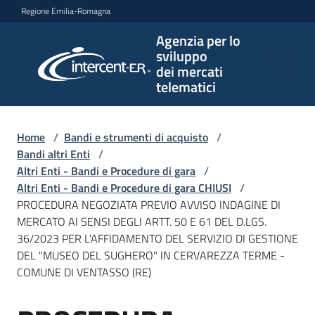
Vai al contenuto
Vai alla navigazione
Vai al footer
Regione Emilia-Romagna
Agenzia per lo
Agenzia
sviluppo
per lo
dei mercati
sviluppo
telematici
dei
mercati
telematici
Home
/
Bandi e strumenti di acquisto
/
Bandi altri Enti
/
Altri Enti - Bandi e Procedure di gara
/
Altri Enti - Bandi e Procedure di gara CHIUSI
/
L'Agenzia
PROCEDURA NEGOZIATA PREVIO AVVISO INDAGINE DI
MERCATO AI SENSI DEGLI ARTT. 50 E 61 DEL D.LGS.
36/2023 PER L'AFFIDAMENTO DEL SERVIZIO DI GESTIONE
DEL "MUSEO DEL SUGHERO" IN CERVAREZZA TERME -
Bandi
COMUNE DI VENTASSO (RE)
e
strumenti
di
Salta al contenuto