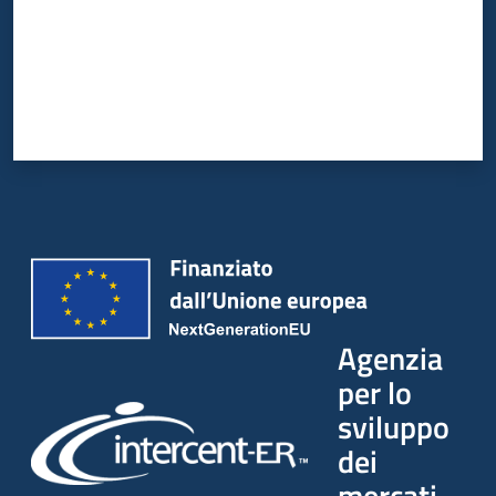
Agenzia
per lo
sviluppo
dei
mercati