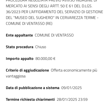
Dati del bando
PROCEDURA NEGOZIATA PREVIO AVVISO INDAGINE DI
MERCATO AI SENSI DEGLI ARTT. 50 E 61 DEL D.LGS.
36/2023 PER L'AFFIDAMENTO DEL SERVIZIO DI GESTIONE
DEL "MUSEO DEL SUGHERO" IN CERVAREZZA TERME -
COMUNE DI VENTASSO (RE)
Ente appaltante
COMUNE DI VENTASSO
Stato procedura
Chiuso
Importo appalto
80.000,00 €
Criterio di aggiudicazione
Offerta economicamente più
vantaggiosa
Data di pubblicazione a sistema
09/01/2025
Termine richiesta chiarimenti
28/01/2025 23:59