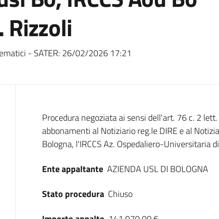
. Rizzoli
ematici - SATER:
26/02/2026 17:21
Dati del bando
Procedura negoziata ai sensi dell'art. 76 c. 2 lett.
abbonamenti al Notiziario reg.le DIRE e al Notizi
Bologna, l'IRCCS Az. Ospedaliero-Universitaria di
Ente appaltante
AZIENDA USL DI BOLOGNA
Stato procedura
Chiuso
Importo appalto
141.970,00 €