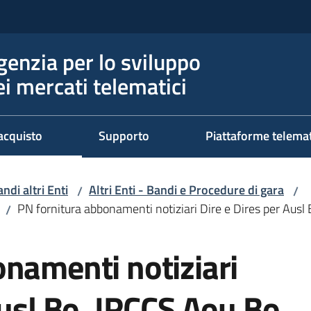
genzia per lo sviluppo
ei mercati telematici
acquisto
Supporto
Piattaforme telema
ndi altri Enti
Altri Enti - Bandi e Procedure di gara
/
/
PN fornitura abbonamenti notiziari Dire e Dires per Ausl 
/
namenti notiziari
Ausl Bo, IRCCS Aou Bo