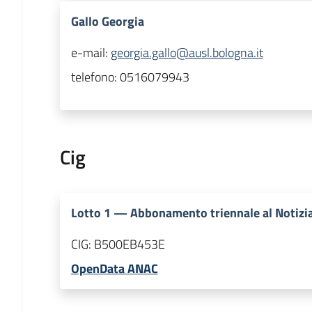
Gallo Georgia
e-mail:
georgia.gallo@ausl.bologna.it
telefono:
0516079943
Cig
Lotto
1
—
Abbonamento triennale al Notizia
CIG:
B500EB453E
OpenData ANAC