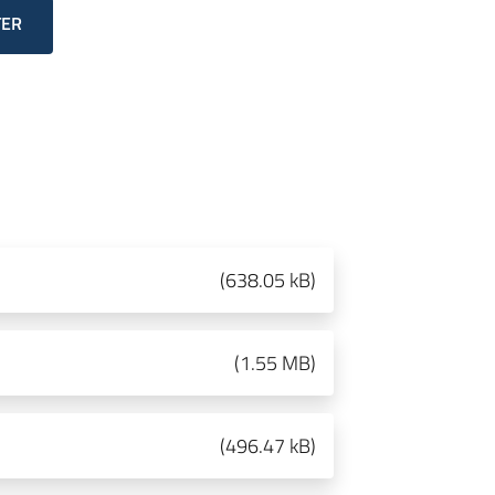
TER
(
638.05 kB
)
(
1.55 MB
)
(
496.47 kB
)