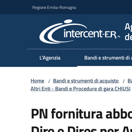
Vai al contenuto
Vai alla navigazione
Vai al footer
Regione Emilia-Romagna
A
d
L'Agenzia
Bandi e strumenti di 
Home
Bandi e strumenti di acquisto
Ba
/
/
Altri Enti - Bandi e Procedure di gara CHIUSI
Salta al contenuto
PN fornitura abbo
Dire e Dires per 