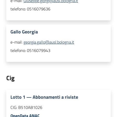
e-mail:
Giuseppe.giorgi@ausl.bologna.it
telefono:
0516079636
Gallo Georgia
e-mail:
georgia.gallo@ausl.bologna.it
telefono:
0516079943
Cig
Lotto
1
—
Abbonamenti a riviste
CIG:
B510A81026
OpenData ANAC