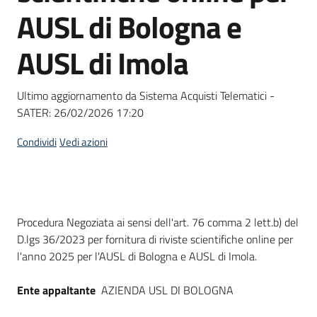
acquisto
AUSL di Bologna e
AUSL di Imola
Supporto
Ultimo aggiornamento da Sistema Acquisti Telematici -
SATER:
26/02/2026 17:20
Piattaforme
telematiche
Condividi
Vedi azioni
Dati del bando
Procedura Negoziata ai sensi dell'art. 76 comma 2 lett.b) del
D.lgs 36/2023 per fornitura di riviste scientifiche online per
English
l'anno 2025 per l'AUSL di Bologna e AUSL di Imola.
site
Ente appaltante
AZIENDA USL DI BOLOGNA