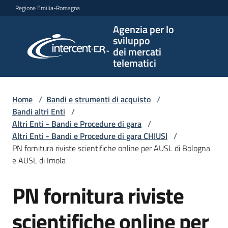
Vai al contenuto
Vai alla navigazione
Vai al footer
Regione Emilia-Romagna
Agenzia per lo
Agenzia
sviluppo
per lo
dei mercati
sviluppo
telematici
dei
mercati
telematici
Home
/
Bandi e strumenti di acquisto
/
Bandi altri Enti
/
Altri Enti - Bandi e Procedure di gara
/
Altri Enti - Bandi e Procedure di gara CHIUSI
/
L'Agenzia
PN fornitura riviste scientifiche online per AUSL di Bologna
e AUSL di Imola
PN fornitura riviste
Bandi
Salta al contenuto
e
strumenti
scientifiche online per
di