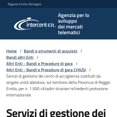
Vai al contenuto
Vai alla navigazione
Vai al footer
Regione Emilia-Romagna
Agenzia per lo
Agenzia
sviluppo
per lo
dei mercati
sviluppo
telematici
dei
mercati
telematici
Home
/
Bandi e strumenti di acquisto
/
Bandi altri Enti
/
Altri Enti - Bandi e Procedure di gara
/
Altri Enti - Bandi e Procedure di gara CHIUSI
/
L'Agenzia
Servizi di gestione dei centri di accoglienza costituiti da
singole unità abitative, sul territorio della Provincia di Reggio
Emilia, per n. 1.500 cittadini stranieri richiedenti protezione
internazionale
Bandi
e
Servizi di gestione dei
strumenti
Salta al contenuto
di