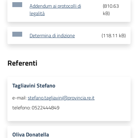
Addendum ai protocolli di
(
810.63
legalità
kB
)
Determina di indizione
(
118.11 kB
)
Referenti
Tagliavini Stefano
e-mail:
stefano.tagliavini@provincia.re.it
telefono:
0522444849
Oliva Donatella