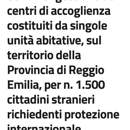
acquisto
centri di accoglienza
costituiti da singole
Supporto
unità abitative, sul
territorio della
Piattaforme
telematiche
Provincia di Reggio
Emilia, per n. 1.500
cittadini stranieri
English
richiedenti protezione
site
internazionale