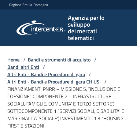
Vai al contenuto
Vai alla navigazione
Vai al footer
Regione Emilia-Romagna
Agenzia per lo
Agenzia
sviluppo
per lo
dei mercati
sviluppo
telematici
dei
mercati
telematici
Home
/
Bandi e strumenti di acquisto
/
Bandi altri Enti
/
Altri Enti - Bandi e Procedure di gara
/
Altri Enti - Bandi e Procedure di gara CHIUSI
/
L'Agenzia
FINANZIAMENTI PNRR – MISSIONE 5, “INCLUSIONE E
COESIONE”, COMPONENTE 2 – INFRASTRUTTURE
SOCIALI, FAMIGLIE, COMUNITA’ E TERZO SETTORE”,
SOTTOCOMPONENTE 1 “SERVIZI SOCIALI, DISABILITA’ E
Bandi
MARGINALITA’ SOCIALE”, INVESTIMENTO 1.3 “HOUSING
e
FIRST E STAZIONI
strumenti
di