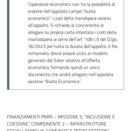
l'operatore economico non ha la possibilità di
inserire nell'apposito campo "busta
economica" i costi della mandopera relativi
all'appalto. Si richiede al concorrente di
allegare su propria carta intestata i costi della
manodopera ai sensi dell’art’ 108 c.9 del D.lgs.
36/2023 per tutta la durata dell’appalto. Il file
richiamato, dovrà essere unito al modello
generato dal Sater relativo all’offerta
economica, formando quindi un unico
documento che andrà allegato nell’apposita
sezione “Busta Economica”.
Dati del bando
FINANZIAMENTI PNRR – MISSIONE 5, “INCLUSIONE E
COESIONE”, COMPONENTE 2 – INFRASTRUTTURE
SOCIALI, FAMIGLIE, COMUNITA’ E TERZO SETTORE”,