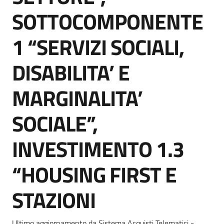
Seguici
SOTTOCOMPONENTE
su
1 “SERVIZI SOCIALI,
DISABILITA’ E
MARGINALITA’
SOCIALE”,
INVESTIMENTO 1.3
“HOUSING FIRST E
STAZIONI
Ultimo aggiornamento da Sistema Acquisti Telematici -