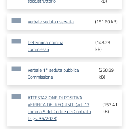
socc.istruttorio
kB
)
Verbale seduta riservata
(
181.60 kB
)
Determina nomina
(
143.23
commissari
kB
)
Verbale 1° seduta pubblica
(
258.89
Commissione
kB
)
ATTESTAZIONE DI POSITIVA
VERIFICA DEI REQUISITI (art. 17,
(
157.41
comma 5 del Codice dei Contratti
kB
)
D.lgs. 36/2023)