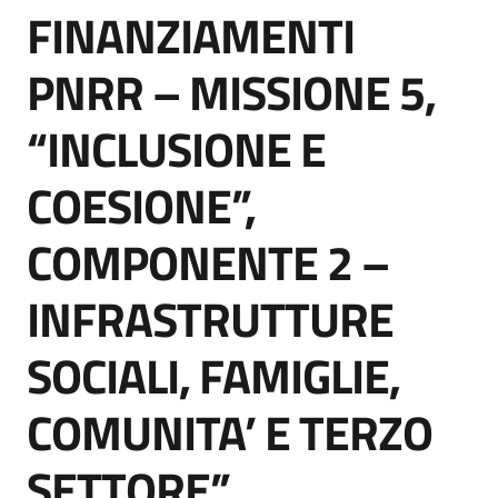
FINANZIAMENTI
acquisto
Salta al contenuto
PNRR – MISSIONE 5,
Supporto
“INCLUSIONE E
COESIONE”,
Piattaforme
telematiche
COMPONENTE 2 –
INFRASTRUTTURE
SOCIALI, FAMIGLIE,
English
COMUNITA’ E TERZO
site
SETTORE”,