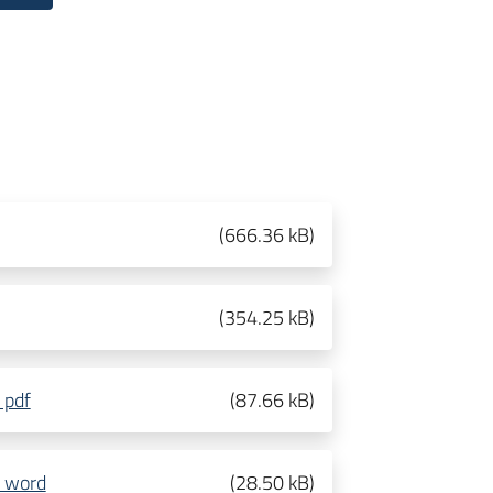
(
666.36 kB
)
(
354.25 kB
)
 pdf
(
87.66 kB
)
o word
(
28.50 kB
)