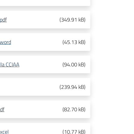
pdf
(
349.91 kB
)
 word
(
45.13 kB
)
alla CCIAA
(
94.00 kB
)
(
239.94 kB
)
df
(
82.70 kB
)
xcel
(
10.77 kB
)