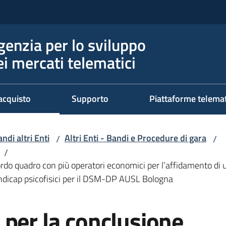
genzia per lo sviluppo
ei mercati telematici
acquisto
Supporto
Piattaforme telema
ndi altri Enti
Altri Enti - Bandi e Procedure di gara
/
/
/
do quadro con più operatori economici per l’affidamento di un
handicap psicofisici per il DSM-DP AUSL Bologna
per la conclusione