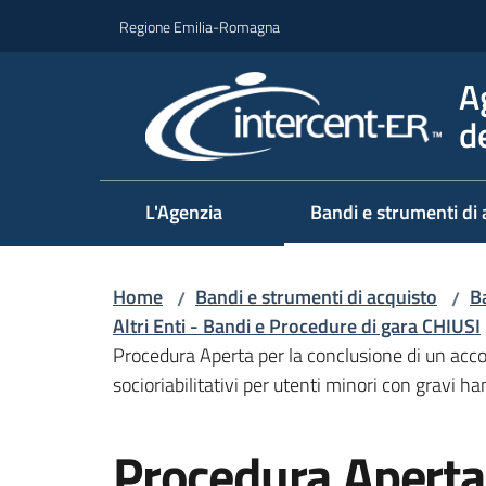
Vai al contenuto
Vai alla navigazione
Vai al footer
Regione Emilia-Romagna
A
d
L'Agenzia
Bandi e strumenti di 
Home
Bandi e strumenti di acquisto
Ba
/
/
Altri Enti - Bandi e Procedure di gara CHIUSI
Procedura Aperta per la conclusione di un accor
socioriabilitativi per utenti minori con gravi 
Salta al contenuto
Procedura Aperta 