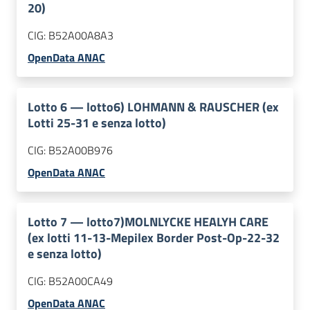
20)
CIG:
B52A00A8A3
OpenData ANAC
Lotto
6
—
lotto6) LOHMANN & RAUSCHER (ex
Lotti 25-31 e senza lotto)
CIG:
B52A00B976
OpenData ANAC
Lotto
7
—
lotto7)MOLNLYCKE HEALYH CARE
(ex lotti 11-13-Mepilex Border Post-Op-22-32
e senza lotto)
CIG:
B52A00CA49
OpenData ANAC