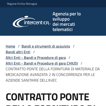
Vai al contenuto
Vai alla navigazione
Vai al footer
Regione Emilia-Romagna
Agenzia per lo
Agenzia
sviluppo
per lo
dei mercati
sviluppo
telematici
dei
mercati
telematici
Home
/
Bandi e strumenti di acquisto
/
Bandi altri Enti
/
Altri Enti - Bandi e Procedure di gara
/
Altri Enti - Bandi e Procedure di gara CHIUSI
/
L'Agenzia
CONTRATTO PONTE DELLA FORNITURA DI MATERIALE DA
MEDICAZIONE AVANZATA 2 IN CONCORRENZA PER LE
AZIENDE SANITARIE DELL'AVEC
Bandi
CONTRATTO PONTE
e
Salta al contenuto
strumenti
di