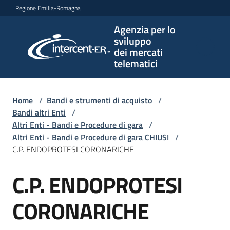
Vai al contenuto
Vai alla navigazione
Vai al footer
Regione Emilia-Romagna
Agenzia per lo
Agenzia
sviluppo
per lo
dei mercati
sviluppo
telematici
dei
mercati
telematici
Home
/
Bandi e strumenti di acquisto
/
Bandi altri Enti
/
Altri Enti - Bandi e Procedure di gara
/
Altri Enti - Bandi e Procedure di gara CHIUSI
/
L'Agenzia
C.P. ENDOPROTESI CORONARICHE
C.P. ENDOPROTESI
Salta al contenuto
Bandi
e
CORONARICHE
strumenti
di