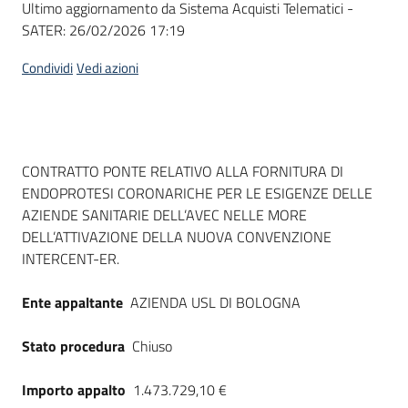
Ultimo aggiornamento da Sistema Acquisti Telematici -
acquisto
SATER:
26/02/2026 17:19
Condividi
Vedi azioni
Supporto
Piattaforme
Dati del bando
CONTRATTO PONTE RELATIVO ALLA FORNITURA DI
telematiche
ENDOPROTESI CORONARICHE PER LE ESIGENZE DELLE
AZIENDE SANITARIE DELL’AVEC NELLE MORE
DELL’ATTIVAZIONE DELLA NUOVA CONVENZIONE
INTERCENT-ER.
Ente appaltante
AZIENDA USL DI BOLOGNA
English
site
Stato procedura
Chiuso
Importo appalto
1.473.729,10 €