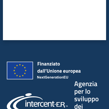
Agenzia
per lo
sviluppo
dei