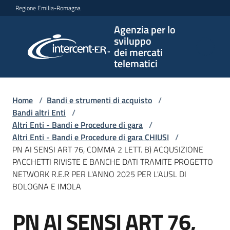
Vai al contenuto
Vai alla navigazione
Vai al footer
Regione Emilia-Romagna
Agenzia per lo
Agenzia
sviluppo
per lo
dei mercati
sviluppo
telematici
dei
mercati
telematici
Home
/
Bandi e strumenti di acquisto
/
Bandi altri Enti
/
Altri Enti - Bandi e Procedure di gara
/
Altri Enti - Bandi e Procedure di gara CHIUSI
/
L'Agenzia
PN AI SENSI ART 76, COMMA 2 LETT. B) ACQUSIZIONE
PACCHETTI RIVISTE E BANCHE DATI TRAMITE PROGETTO
NETWORK R.E.R PER L'ANNO 2025 PER L'AUSL DI
BOLOGNA E IMOLA
Bandi
e
PN AI SENSI ART 76,
strumenti
Salta al contenuto
di