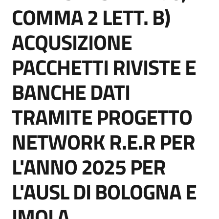
acquisto
COMMA 2 LETT. B)
ACQUSIZIONE
Supporto
PACCHETTI RIVISTE E
BANCHE DATI
Piattaforme
telematiche
TRAMITE PROGETTO
NETWORK R.E.R PER
L'ANNO 2025 PER
English
L'AUSL DI BOLOGNA E
site
IMOLA