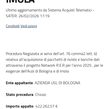
Seguici
su
Ultimo aggiornamento da Sistema Acquisti Telematici -
SATER:
26/02/2026 17:19
Condividi
Vedi azioni
Dati del bando
Procedura Negoziata ai sensi dell'art. 76 comma2 lett. b)
relativa all'acquisizione di pacchetti di riviste e banche dati
attraverso il progetto Network R.E.R per l'anno 2025 , per le
esigenze dell'Ausl di Bologna e di Imola
Ente appaltante
AZIENDA USL DI BOLOGNA
Stato procedura
Chiuso
Importo appalto
422.262,57 €