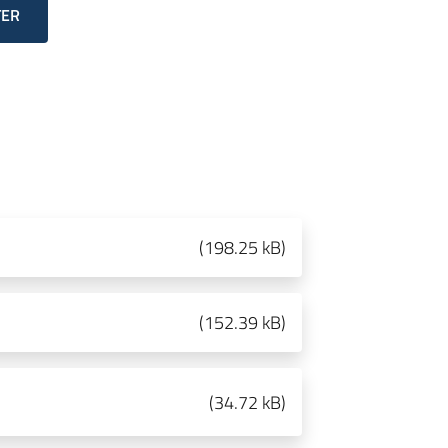
TER
(
198.25 kB
)
(
152.39 kB
)
(
34.72 kB
)