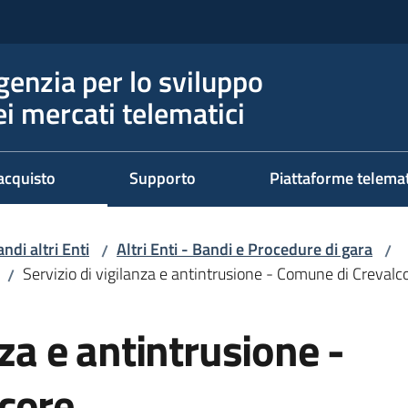
genzia per lo sviluppo
ei mercati telematici
acquisto
Supporto
Piattaforme telema
ndi altri Enti
Altri Enti - Bandi e Procedure di gara
/
/
Servizio di vigilanza e antintrusione - Comune di Crevalc
/
nza e antintrusione -
core