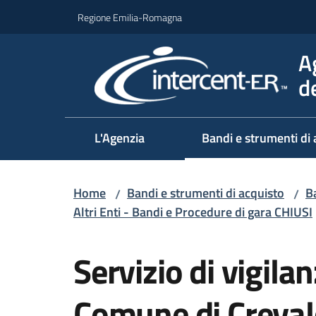
Vai al contenuto
Vai alla navigazione
Vai al footer
Regione Emilia-Romagna
A
d
L'Agenzia
Bandi e strumenti di 
Home
Bandi e strumenti di acquisto
Ba
/
/
Altri Enti - Bandi e Procedure di gara CHIUSI
Salta al contenuto
Servizio di vigila
Comune di Creval