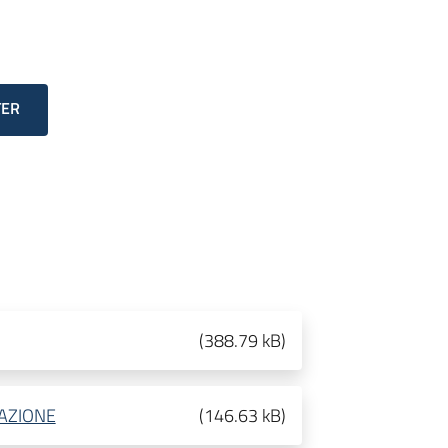
TER
(
388.79 kB
)
AZIONE
(
146.63 kB
)