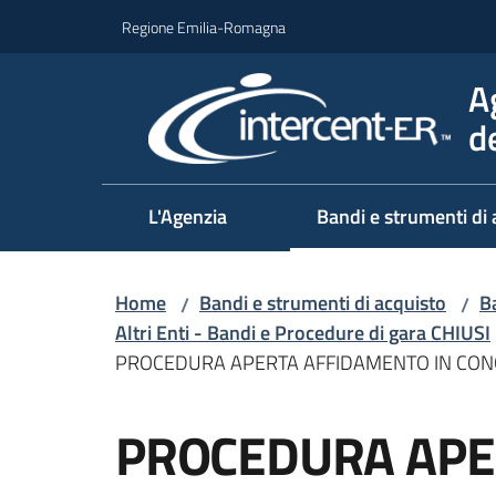
Vai al contenuto
Vai alla navigazione
Vai al footer
Regione Emilia-Romagna
A
d
L'Agenzia
Bandi e strumenti di 
Home
Bandi e strumenti di acquisto
Ba
/
/
Altri Enti - Bandi e Procedure di gara CHIUSI
PROCEDURA APERTA AFFIDAMENTO IN CONC
Salta al contenuto
PROCEDURA APE