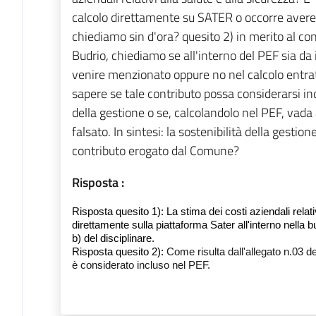
calcolo direttamente su SATER o occorre avere
chiediamo sin d'ora? quesito 2) in merito al co
Budrio, chiediamo se all'interno del PEF sia da
venire menzionato oppure no nel calcolo entrat
sapere se tale contributo possa considerarsi ind
della gestione o se, calcolandolo nel PEF, vada 
falsato. In sintesi: la sostenibilità della gestio
contributo erogato dal Comune?
Risposta :
R
isposta quesito 1):
La stima dei costi aziendali relat
direttamente sulla piattaforma Sater all'interno nella
b) del disciplinare.
R
isposta quesito 2):
Come risulta dall'allegato n.03 d
è considerato incluso nel PEF.