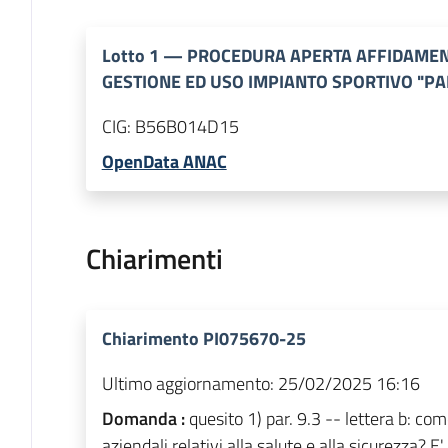
Lotto
1
—
PROCEDURA APERTA AFFIDAMENT
GESTIONE ED USO IMPIANTO SPORTIVO "P
CIG:
B56B014D15
OpenData ANAC
Chiarimenti
Chiarimento PI075670-25
Ultimo aggiornamento:
25/02/2025 16:16
Domanda :
quesito 1) par. 9.3 -- lettera b: com
aziendali relativi alla salute e alla sicurezza? 