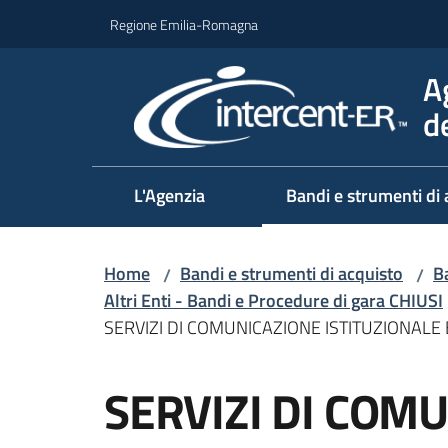
Vai al contenuto
Vai alla navigazione
Vai al footer
Regione Emilia-Romagna
A
d
L'Agenzia
Bandi e strumenti di 
Home
Bandi e strumenti di acquisto
Ba
/
/
Altri Enti - Bandi e Procedure di gara CHIUSI
SERVIZI DI COMUNICAZIONE ISTITUZIONALE
Salta al contenuto
SERVIZI DI COM