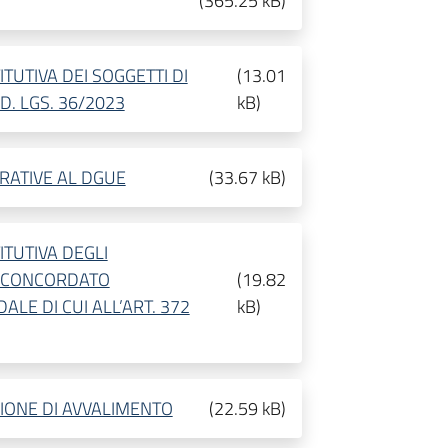
(
365.25 kB
)
TUTIVA DEI SOGGETTI DI
(
13.01
D. LGS. 36/2023
kB
)
GRATIVE AL DGUE
(
33.67 kB
)
ITUTIVA DEGLI
L CONCORDATO
(
19.82
LE DI CUI ALL’ART. 372
kB
)
IONE DI AVVALIMENTO
(
22.59 kB
)