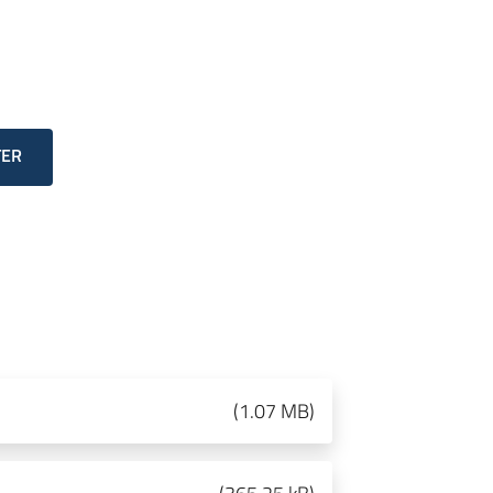
TER
(
1.07 MB
)