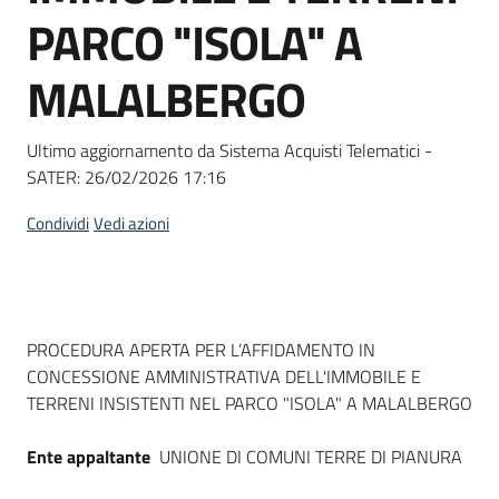
acquisto
PARCO "ISOLA" A
MALALBERGO
Supporto
Ultimo aggiornamento da Sistema Acquisti Telematici -
SATER:
26/02/2026 17:16
Piattaforme
telematiche
Condividi
Vedi azioni
Dati del bando
PROCEDURA APERTA PER L’AFFIDAMENTO IN
CONCESSIONE AMMINISTRATIVA DELL'IMMOBILE E
English
TERRENI INSISTENTI NEL PARCO "ISOLA" A MALALBERGO
site
Ente appaltante
UNIONE DI COMUNI TERRE DI PIANURA