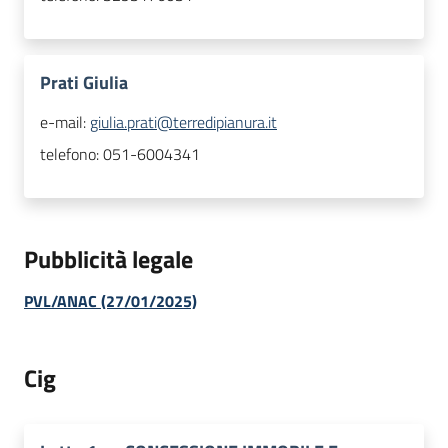
Prati Giulia
e-mail:
giulia.prati@terredipianura.it
telefono:
051-6004341
Pubblicità legale
PVL/ANAC (27/01/2025)
Cig