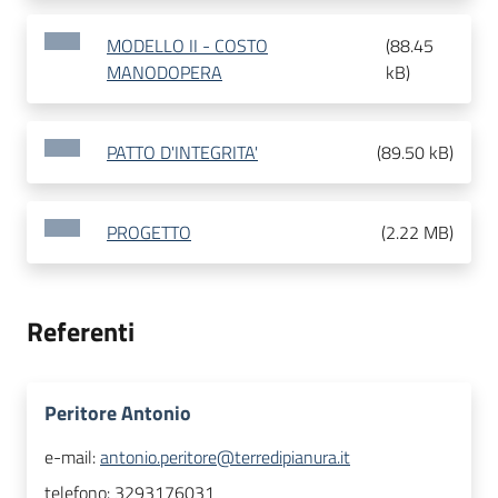
MODELLO II - COSTO
(
88.45
MANODOPERA
kB
)
PATTO D'INTEGRITA'
(
89.50 kB
)
PROGETTO
(
2.22 MB
)
Referenti
Peritore Antonio
e-mail:
antonio.peritore@terredipianura.it
telefono:
3293176031