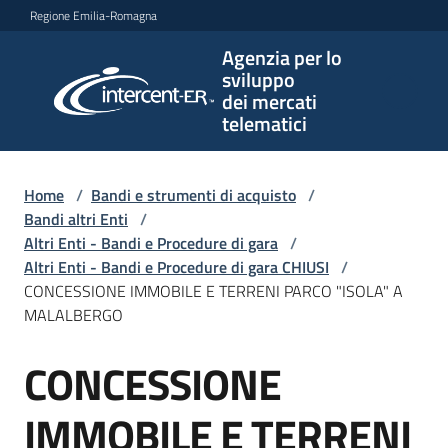
Vai al contenuto
Vai alla navigazione
Vai al footer
Regione Emilia-Romagna
Agenzia per lo
Agenzia
sviluppo
per lo
dei mercati
sviluppo
telematici
dei
mercati
telematici
Home
/
Bandi e strumenti di acquisto
/
Bandi altri Enti
/
Altri Enti - Bandi e Procedure di gara
/
Altri Enti - Bandi e Procedure di gara CHIUSI
/
L'Agenzia
CONCESSIONE IMMOBILE E TERRENI PARCO "ISOLA" A
MALALBERGO
CONCESSIONE
Bandi
Salta al contenuto
e
strumenti
IMMOBILE E TERRENI
di