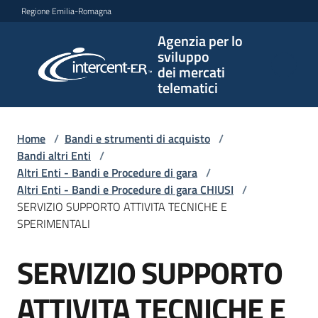
Vai al contenuto
Vai alla navigazione
Vai al footer
Regione Emilia-Romagna
Agenzia per lo
Agenzia
sviluppo
per lo
dei mercati
sviluppo
telematici
dei
mercati
telematici
Home
/
Bandi e strumenti di acquisto
/
Bandi altri Enti
/
Altri Enti - Bandi e Procedure di gara
/
Altri Enti - Bandi e Procedure di gara CHIUSI
/
L'Agenzia
SERVIZIO SUPPORTO ATTIVITA TECNICHE E
SPERIMENTALI
SERVIZIO SUPPORTO
Bandi
Salta al contenuto
e
strumenti
ATTIVITA TECNICHE E
di