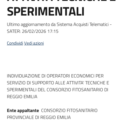
acquisto
SPERIMENTALI
Ultimo aggiornamento da Sistema Acquisti Telematici -
Supporto
SATER:
26/02/2026 17:15
Condividi
Vedi azioni
Piattaforme
telematiche
Dati del bando
INDIVIDUAZIONE DI OPERATORI ECONOMICI PER
SERVIZIO DI SUPPORTO ALLE ATTIVITA' TECNICHE E
SPERIMENTALI DEL CONSORZIO FITOSANITARIO DI
REGGIO EMILIA
English
site
Ente appaltante
CONSORZIO FITOSANITARIO
PROVINCIALE DI REGGIO EMILIA