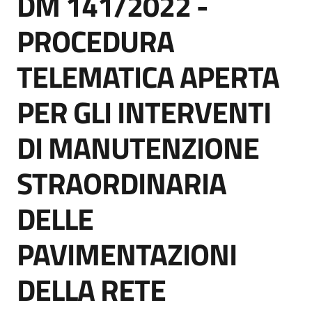
DM 141/2022 -
acquisto
PROCEDURA
TELEMATICA APERTA
Supporto
PER GLI INTERVENTI
Piattaforme
DI MANUTENZIONE
telematiche
STRAORDINARIA
DELLE
PAVIMENTAZIONI
English
site
DELLA RETE