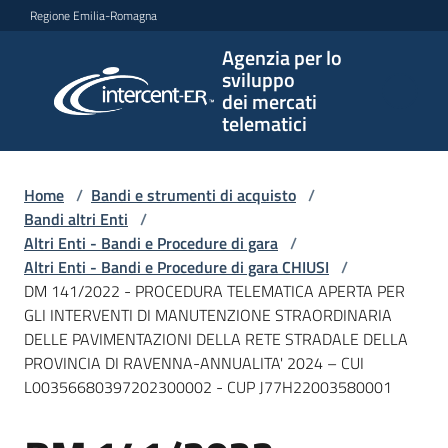
Vai al contenuto
Vai alla navigazione
Vai al footer
Regione Emilia-Romagna
Agenzia per lo
Agenzia
sviluppo
per lo
dei mercati
sviluppo
telematici
dei
mercati
telematici
Home
/
Bandi e strumenti di acquisto
/
Bandi altri Enti
/
Altri Enti - Bandi e Procedure di gara
/
Altri Enti - Bandi e Procedure di gara CHIUSI
/
L'Agenzia
DM 141/2022 - PROCEDURA TELEMATICA APERTA PER
GLI INTERVENTI DI MANUTENZIONE STRAORDINARIA
DELLE PAVIMENTAZIONI DELLA RETE STRADALE DELLA
PROVINCIA DI RAVENNA-ANNUALITA' 2024 – CUI
Bandi
L00356680397202300002 - CUP J77H22003580001
e
strumenti
di
Salta al contenuto