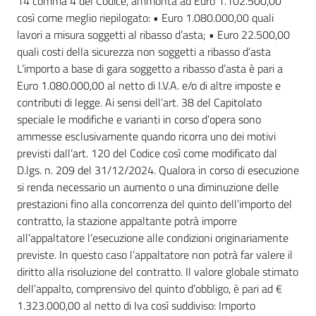
14 comma 4 del Codice, ammonta ad Euro 1.102.500,00
così come meglio riepilogato: • Euro 1.080.000,00 quali
lavori a misura soggetti al ribasso d’asta; • Euro 22.500,00
quali costi della sicurezza non soggetti a ribasso d’asta
L’importo a base di gara soggetto a ribasso d’asta è pari a
Euro 1.080.000,00 al netto di I.V.A. e/o di altre imposte e
contributi di legge. Ai sensi dell’art. 38 del Capitolato
speciale le modifiche e varianti in corso d’opera sono
ammesse esclusivamente quando ricorra uno dei motivi
previsti dall’art. 120 del Codice così come modificato dal
D.lgs. n. 209 del 31/12/2024. Qualora in corso di esecuzione
si renda necessario un aumento o una diminuzione delle
prestazioni fino alla concorrenza del quinto dell’importo del
contratto, la stazione appaltante potrà imporre
all’appaltatore l’esecuzione alle condizioni originariamente
previste. In questo caso l’appaltatore non potrà far valere il
diritto alla risoluzione del contratto. Il valore globale stimato
dell’appalto, comprensivo del quinto d’obbligo, è pari ad €
1.323.000,00 al netto di Iva così suddiviso: Importo