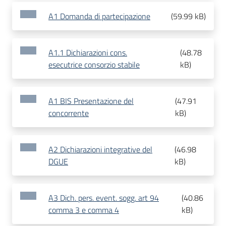
A1 Domanda di partecipazione
(
59.99 kB
)
A1.1 Dichiarazioni cons.
(
48.78
esecutrice consorzio stabile
kB
)
A1 BIS Presentazione del
(
47.91
concorrente
kB
)
A2 Dichiarazioni integrative del
(
46.98
DGUE
kB
)
A3 Dich. pers. event. sogg. art 94
(
40.86
comma 3 e comma 4
kB
)