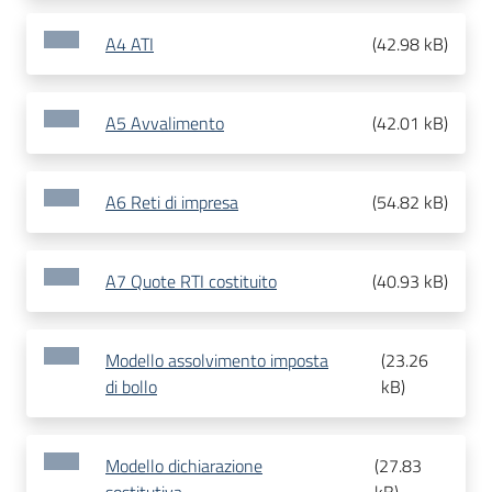
A4 ATI
(
42.98 kB
)
A5 Avvalimento
(
42.01 kB
)
A6 Reti di impresa
(
54.82 kB
)
A7 Quote RTI costituito
(
40.93 kB
)
Modello assolvimento imposta
(
23.26
di bollo
kB
)
Modello dichiarazione
(
27.83