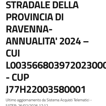
STRADALE DELLA
Seguici
su
PROVINCIA DI
RAVENNA-
ANNUALITA' 2024 –
CUI
L00356680397202300
- CUP
J77H22003580001
Ultimo aggiornamento da Sistema Acquisti Telematici -
SATER:
26/02/2026 17:12