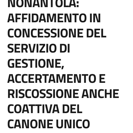
NONANTOLA:
acquisto
AFFIDAMENTO IN
CONCESSIONE DEL
Supporto
SERVIZIO DI
Piattaforme
GESTIONE,
telematiche
ACCERTAMENTO E
RISCOSSIONE ANCHE
COATTIVA DEL
English
site
CANONE UNICO