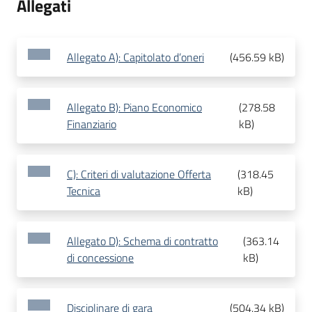
Allegati
Allegato A): Capitolato d’oneri
(
456.59 kB
)
Allegato B): Piano Economico
(
278.58
Finanziario
kB
)
C): Criteri di valutazione Offerta
(
318.45
Tecnica
kB
)
Allegato D): Schema di contratto
(
363.14
di concessione
kB
)
Disciplinare di gara
(
504.34 kB
)