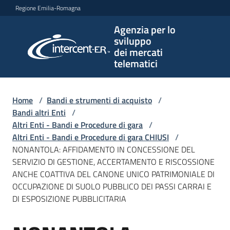
Vai al contenuto
Vai alla navigazione
Vai al footer
Regione Emilia-Romagna
Agenzia per lo
Agenzia
sviluppo
per lo
dei mercati
sviluppo
telematici
dei
mercati
telematici
Home
/
Bandi e strumenti di acquisto
/
Bandi altri Enti
/
Altri Enti - Bandi e Procedure di gara
/
Altri Enti - Bandi e Procedure di gara CHIUSI
/
L'Agenzia
NONANTOLA: AFFIDAMENTO IN CONCESSIONE DEL
SERVIZIO DI GESTIONE, ACCERTAMENTO E RISCOSSIONE
ANCHE COATTIVA DEL CANONE UNICO PATRIMONIALE DI
OCCUPAZIONE DI SUOLO PUBBLICO DEI PASSI CARRAI E
Bandi
DI ESPOSIZIONE PUBBLICITARIA
e
strumenti
di
Salta al contenuto