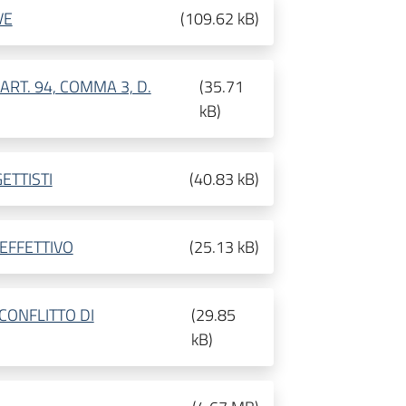
VE
(
109.62 kB
)
RT. 94, COMMA 3, D.
(
35.71
kB
)
ETTISTI
(
40.83 kB
)
EFFETTIVO
(
25.13 kB
)
CONFLITTO DI
(
29.85
kB
)