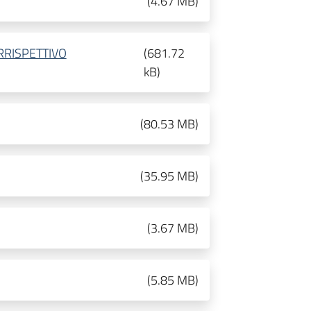
(
4.67 MB
)
RISPETTIVO
(
681.72
kB
)
(
80.53 MB
)
(
35.95 MB
)
(
3.67 MB
)
(
5.85 MB
)