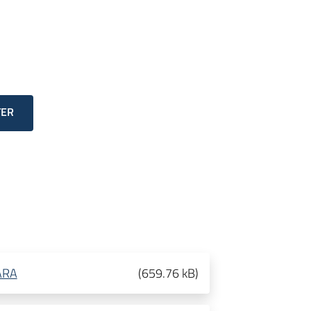
TER
ARA
(
659.76 kB
)