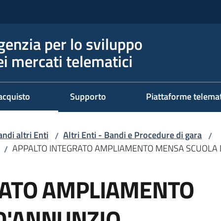
genzia per lo sviluppo
ei mercati telematici
acquisto
Supporto
Piattaforme telema
ndi altri Enti
Altri Enti - Bandi e Procedure di gara
/
/
APPALTO INTEGRATO AMPLIAMENTO MENSA SCUOLA 
/
RATO AMPLIAMENTO
D'ANNUNZIO