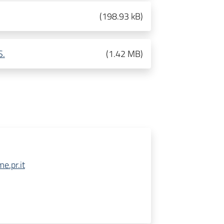
(
198.93 kB
)
S.
(
1.42 MB
)
e.pr.it