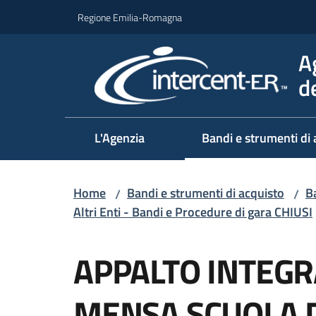
Vai al contenuto
Vai alla navigazione
Vai al footer
Regione Emilia-Romagna
A
d
L'Agenzia
Bandi e strumenti di 
Home
Bandi e strumenti di acquisto
Ba
/
/
Altri Enti - Bandi e Procedure di gara CHIUSI
Salta al contenuto
APPALTO INTEG
MENSA SCUOLA 