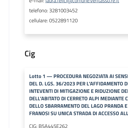
e-mail:
laura.felici@comune.ventasso.re.it
telefono:
3281003452
cellulare:
0522891120
Cig
Lotto
1
—
PROCEDURA NEGOZIATA AI SENSI 
DEL D. LGS. 36/2023 PER L’AFFIDAMENTO 
INTEVENTI DI MITIGAZIONE E RIDUZIONE D
DELL’ABITATO DI CERRETO ALPI MEDIANT
DELLO SBARRAMENTO DEL LAGO PRANDA E
FRANOSI SU UNICA STRADA DI ACCESSO AL
CIG:
B5A445E262