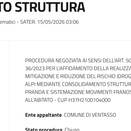
TO STRUTTURA
ematici - SATER:
15/05/2026 03:06
Dati del bando
PROCEDURA NEGOZIATA AI SENSI DELL’ART. 50,
36/2023 PER L’AFFIDAMENTO DELLA REALIZZA
MITIGAZIONE E RIDUZIONE DEL RISCHIO IDRO
ALPI MEDIANTE CONSOLIDAMENTO STRUTTU
PRANDA E SISTEMAZIONE MOVIMENTI FRANOS
ALL’ABITATO - CUP H37H2100104000
Ente appaltante
COMUNE DI VENTASSO
Stato procedura
Chiuso