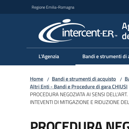
Vai al contenuto
Vai alla navigazione
Vai al footer
Regione Emilia-Romagna
A
d
L'Agenzia
Bandi e strumenti di 
Home
Bandi e strumenti di acquisto
Ba
/
/
Altri Enti - Bandi e Procedure di gara CHIUSI
PROCEDURA NEGOZIATA AI SENSI DELL’ART. 
INTEVENTI DI MITIGAZIONE E RIDUZIONE 
Salta al contenuto
PROCEDURA NEGO