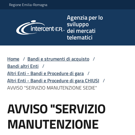
Vai al contenuto
Vai alla navigazione
Vai al footer
Regione Emilia-Romagna
Agenzia per lo
Agenzia
sviluppo
per lo
dei mercati
sviluppo
telematici
dei
mercati
telematici
Home
/
Bandi e strumenti di acquisto
/
Bandi altri Enti
/
Altri Enti - Bandi e Procedure di gara
/
Altri Enti - Bandi e Procedure di gara CHIUSI
/
L'Agenzia
AVVISO "SERVIZIO MANUTENZIONE SEDIE"
AVVISO "SERVIZIO
Salta al contenuto
Bandi
e
MANUTENZIONE
strumenti
di