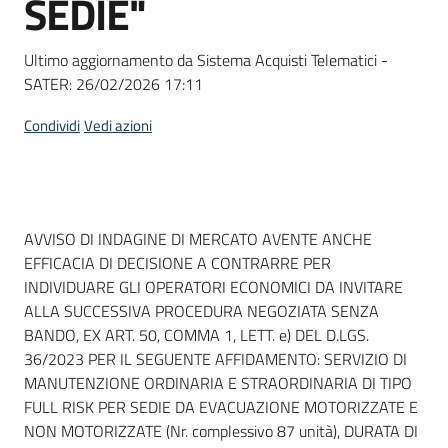
SEDIE"
acquisto
Ultimo aggiornamento da Sistema Acquisti Telematici -
SATER:
26/02/2026 17:11
Supporto
Condividi
Vedi azioni
Piattaforme
telematiche
Dati del bando
AVVISO DI INDAGINE DI MERCATO AVENTE ANCHE
EFFICACIA DI DECISIONE A CONTRARRE PER
INDIVIDUARE GLI OPERATORI ECONOMICI DA INVITARE
ALLA SUCCESSIVA PROCEDURA NEGOZIATA SENZA
BANDO, EX ART. 50, COMMA 1, LETT. e) DEL D.LGS.
English
36/2023 PER IL SEGUENTE AFFIDAMENTO: SERVIZIO DI
site
MANUTENZIONE ORDINARIA E STRAORDINARIA DI TIPO
FULL RISK PER SEDIE DA EVACUAZIONE MOTORIZZATE E
NON MOTORIZZATE (Nr. complessivo 87 unità), DURATA DI