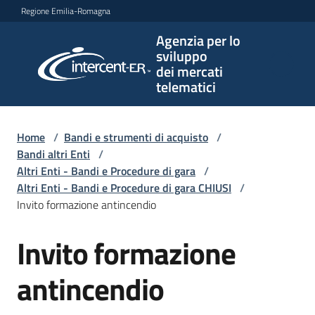
Vai al contenuto
Vai alla navigazione
Vai al footer
Regione Emilia-Romagna
Agenzia per lo
Agenzia
sviluppo
per lo
dei mercati
sviluppo
telematici
dei
mercati
telematici
Home
/
Bandi e strumenti di acquisto
/
Bandi altri Enti
/
Altri Enti - Bandi e Procedure di gara
/
Altri Enti - Bandi e Procedure di gara CHIUSI
/
L'Agenzia
Invito formazione antincendio
Invito formazione
Salta al contenuto
Bandi
e
antincendio
strumenti
di