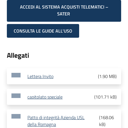
ACCEDI AL SISTEMA ACQUISTI TELEMATICI –
SATER
CONSULTA LE GUIDE ALL'USO
Allegati
Lettera Invito
(
1.90 MB
)
capitolato speciale
(
101.71 kB
)
Patto di integrità Azienda USL
(
168.06
della Romagna
kB
)