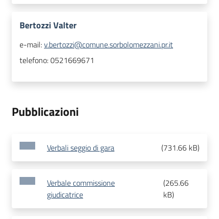
Bertozzi Valter
e-mail:
v.bertozzi@comune.sorbolomezzani.pr.it
telefono:
0521669671
Pubblicazioni
Verbali seggio di gara
(
731.66 kB
)
Verbale commissione
(
265.66
giudicatrice
kB
)