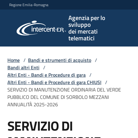
Vai al contenuto
Vai alla navigazione
Vai al footer
Regione Emilia-Romagna
Agenzia per lo
Agenzia
sviluppo
per lo
dei mercati
sviluppo
telematici
dei
mercati
telematici
Home
/
Bandi e strumenti di acquisto
/
Bandi altri Enti
/
Altri Enti - Bandi e Procedure di gara
/
Altri Enti - Bandi e Procedure di gara CHIUSI
/
L'Agenzia
SERVIZIO DI MANUTENZIONE ORDINARIA DEL VERDE
PUBBLICO DEL COMUNE DI SORBOLO MEZZANI
ANNUALITÀ 2025-2026
Bandi
SERVIZIO DI
e
Salta al contenuto
strumenti
di