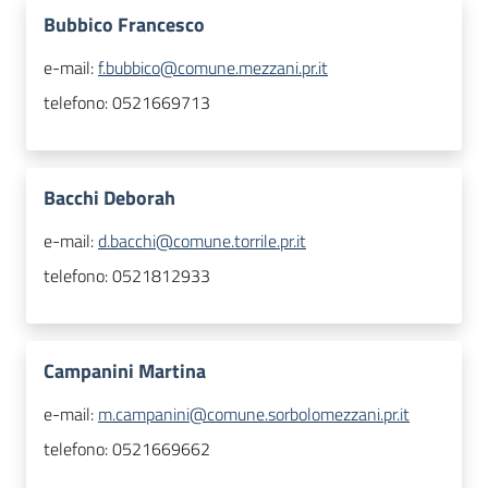
Bubbico Francesco
e-mail:
f.bubbico@comune.mezzani.pr.it
telefono:
0521669713
Bacchi Deborah
e-mail:
d.bacchi@comune.torrile.pr.it
telefono:
0521812933
Campanini Martina
e-mail:
m.campanini@comune.sorbolomezzani.pr.it
telefono:
0521669662