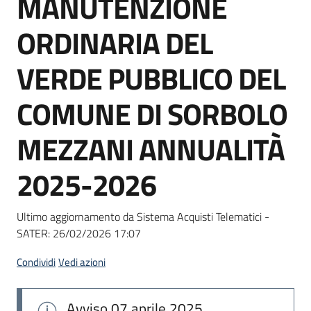
MANUTENZIONE
acquisto
ORDINARIA DEL
Supporto
VERDE PUBBLICO DEL
COMUNE DI SORBOLO
Piattaforme
MEZZANI ANNUALITÀ
telematiche
2025-2026
Ultimo aggiornamento da Sistema Acquisti Telematici -
SATER:
26/02/2026 17:07
English
site
Condividi
Vedi azioni
Avviso
07 aprile 2025