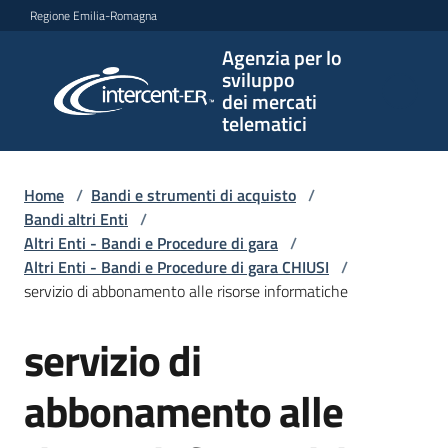
Vai al contenuto
Vai alla navigazione
Vai al footer
Regione Emilia-Romagna
Agenzia per lo
Agenzia
sviluppo
per lo
dei mercati
sviluppo
telematici
dei
mercati
telematici
Home
/
Bandi e strumenti di acquisto
/
Bandi altri Enti
/
Altri Enti - Bandi e Procedure di gara
/
Altri Enti - Bandi e Procedure di gara CHIUSI
/
L'Agenzia
servizio di abbonamento alle risorse informatiche
servizio di
Salta al contenuto
Bandi
e
abbonamento alle
strumenti
di