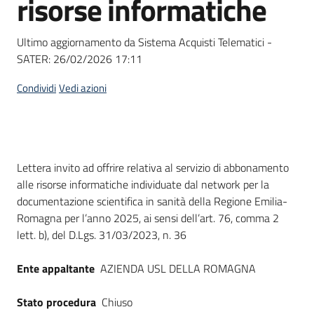
risorse informatiche
acquisto
Ultimo aggiornamento da Sistema Acquisti Telematici -
SATER:
26/02/2026 17:11
Supporto
Condividi
Vedi azioni
Piattaforme
telematiche
Dati del bando
Lettera invito ad offrire relativa al servizio di abbonamento
alle risorse informatiche individuate dal network per la
documentazione scientifica in sanità della Regione Emilia-
Romagna per l’anno 2025, ai sensi dell’art. 76, comma 2
lett. b), del D.Lgs. 31/03/2023, n. 36
English
site
Ente appaltante
AZIENDA USL DELLA ROMAGNA
Stato procedura
Chiuso