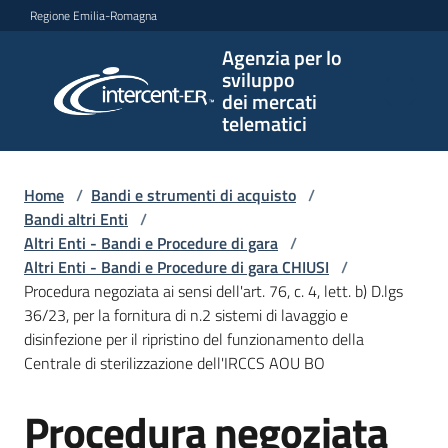
Vai al contenuto
Vai alla navigazione
Vai al footer
Regione Emilia-Romagna
Agenzia per lo
Agenzia
sviluppo
per lo
dei mercati
sviluppo
telematici
dei
mercati
telematici
Home
/
Bandi e strumenti di acquisto
/
Bandi altri Enti
/
Altri Enti - Bandi e Procedure di gara
/
Altri Enti - Bandi e Procedure di gara CHIUSI
/
L'Agenzia
Procedura negoziata ai sensi dell'art. 76, c. 4, lett. b) D.lgs
36/23, per la fornitura di n.2 sistemi di lavaggio e
disinfezione per il ripristino del funzionamento della
Centrale di sterilizzazione dell'IRCCS AOU BO
Bandi
e
Procedura negoziata
strumenti
Salta al contenuto
di