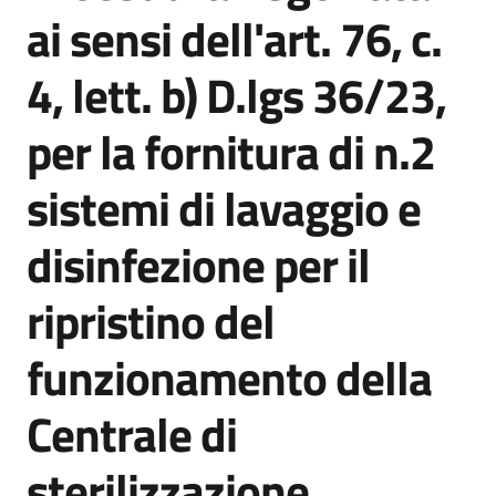
acquisto
ai sensi dell'art. 76, c.
4, lett. b) D.lgs 36/23,
Supporto
per la fornitura di n.2
sistemi di lavaggio e
Piattaforme
telematiche
disinfezione per il
ripristino del
funzionamento della
English
Centrale di
site
sterilizzazione