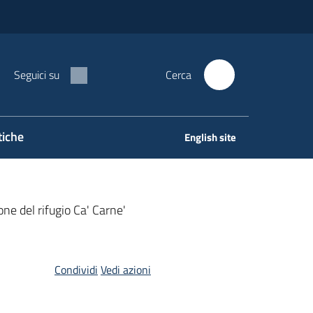
Seguici su
Cerca
tiche
English site
ne del rifugio Ca' Carne'
Condividi
Vedi azioni