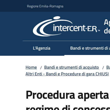
Vai al contenuto
Vai alla navigazione
Vai al footer
Regione Emilia-Romagna
A
d
L'Agenzia
Bandi e strumenti di 
Home
Bandi e strumenti di acquisto
Ba
/
/
Altri Enti - Bandi e Procedure di gara CHIUSI
Salta al contenuto
Procedura aperta 
regime di concess