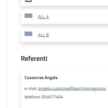
ALL A
ALL B
Referenti
Cuzzocrea Angela
e-mail:
angela.cuzzocrea@parchiromagna.eu
telefono:
054677404