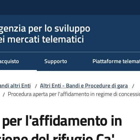
genzia per lo sviluppo
ei mercati telematici
acquisto
Supporto
Piattaforme telema
ndi altri Enti
Altri Enti - Bandi e Procedure di gara
/
/
Procedura aperta per l'affidamento in regime di concessio
/
per l'affidamento in
ione del rifugio Ca'