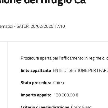
ematici - SATER:
26/02/2026 17:10
Dati del bando
Procedura aperta per l'affidamento in regime di c
Ente appaltante
ENTE DI GESTIONE PER I PAR
Stato procedura
Chiuso
Importo appalto
130.000,00 €
Criterio di aggiudicazione
Costo Fisso