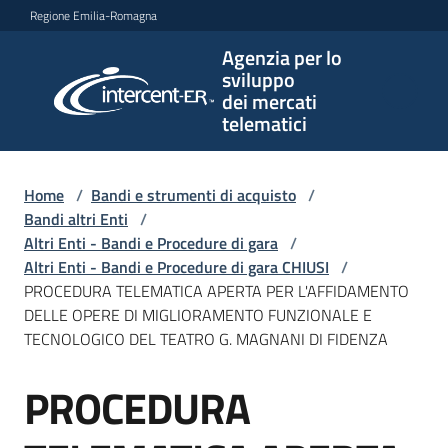
Vai al contenuto
Vai alla navigazione
Vai al footer
Regione Emilia-Romagna
Agenzia per lo
Agenzia
sviluppo
per lo
dei mercati
sviluppo
telematici
dei
mercati
telematici
Home
/
Bandi e strumenti di acquisto
/
Bandi altri Enti
/
Altri Enti - Bandi e Procedure di gara
/
Altri Enti - Bandi e Procedure di gara CHIUSI
/
L'Agenzia
PROCEDURA TELEMATICA APERTA PER L'AFFIDAMENTO
DELLE OPERE DI MIGLIORAMENTO FUNZIONALE E
TECNOLOGICO DEL TEATRO G. MAGNANI DI FIDENZA
Bandi
PROCEDURA
e
Salta al contenuto
strumenti
di