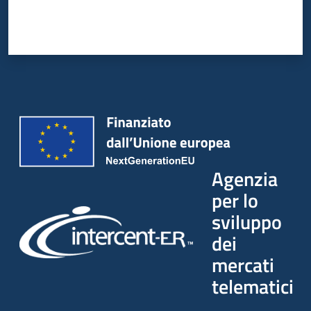
Agenzia
per lo
sviluppo
dei
mercati
telematici