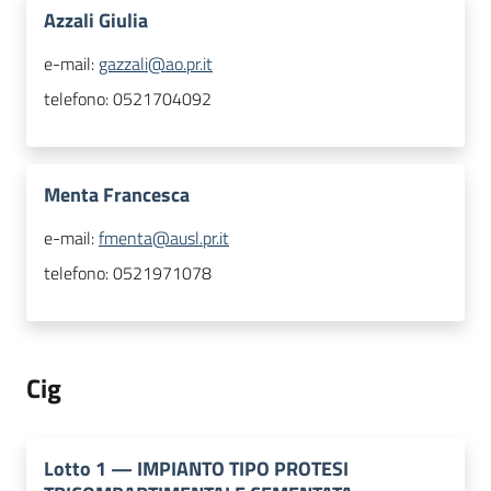
Azzali Giulia
e-mail:
gazzali@ao.pr.it
telefono:
0521704092
Menta Francesca
e-mail:
fmenta@ausl.pr.it
telefono:
0521971078
Cig
Lotto
1
—
IMPIANTO TIPO PROTESI