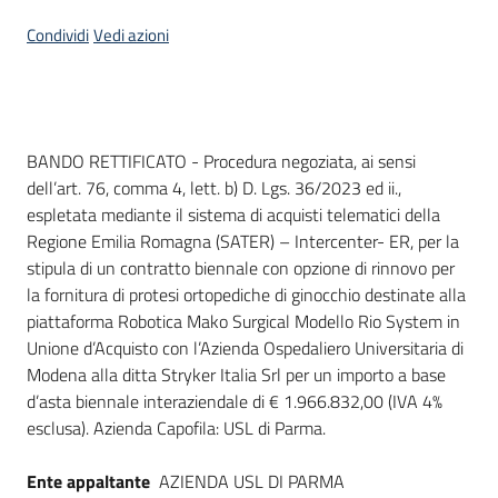
Seguici
Condividi
Vedi azioni
su
Dati del bando
BANDO RETTIFICATO - Procedura negoziata, ai sensi
dell’art. 76, comma 4, lett. b) D. Lgs. 36/2023 ed ii.,
espletata mediante il sistema di acquisti telematici della
Regione Emilia Romagna (SATER) – Intercenter- ER, per la
stipula di un contratto biennale con opzione di rinnovo per
la fornitura di protesi ortopediche di ginocchio destinate alla
piattaforma Robotica Mako Surgical Modello Rio System in
Unione d’Acquisto con l’Azienda Ospedaliero Universitaria di
Modena alla ditta Stryker Italia Srl per un importo a base
d’asta biennale interaziendale di € 1.966.832,00 (IVA 4%
esclusa). Azienda Capofila: USL di Parma.
Ente appaltante
AZIENDA USL DI PARMA