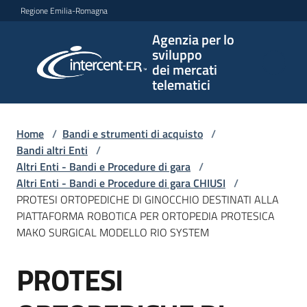
Vai al contenuto
Vai alla navigazione
Vai al footer
Regione Emilia-Romagna
Agenzia per lo
Agenzia
sviluppo
per lo
dei mercati
sviluppo
telematici
dei
mercati
telematici
Home
/
Bandi e strumenti di acquisto
/
Bandi altri Enti
/
Altri Enti - Bandi e Procedure di gara
/
Altri Enti - Bandi e Procedure di gara CHIUSI
/
L'Agenzia
PROTESI ORTOPEDICHE DI GINOCCHIO DESTINATI ALLA
PIATTAFORMA ROBOTICA PER ORTOPEDIA PROTESICA
MAKO SURGICAL MODELLO RIO SYSTEM
Bandi
PROTESI
e
Salta al contenuto
strumenti
di