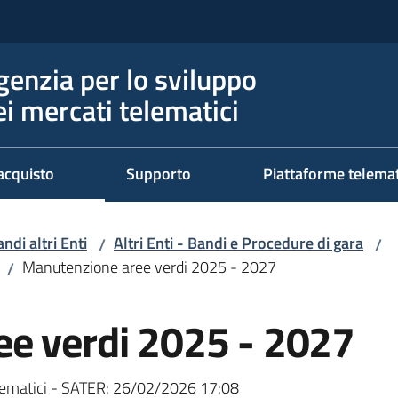
genzia per lo sviluppo
ei mercati telematici
acquisto
Supporto
Piattaforme telema
ndi altri Enti
Altri Enti - Bandi e Procedure di gara
/
/
Manutenzione aree verdi 2025 - 2027
/
e verdi 2025 - 2027
ematici - SATER:
26/02/2026 17:08