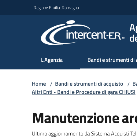
Vai al contenuto
Vai alla navigazione
Vai al footer
Regione Emilia-Romagna
A
d
L'Agenzia
Bandi e strumenti di 
Home
Bandi e strumenti di acquisto
Ba
/
/
Altri Enti - Bandi e Procedure di gara CHIUSI
Salta al contenuto
Manutenzione are
Ultimo aggiornamento da Sistema Acquisti Tel