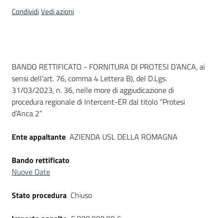
acquisto
Condividi
Vedi azioni
Supporto
Dati del bando
BANDO RETTIFICATO - FORNITURA DI PROTESI D’ANCA, ai
sensi dell’art. 76, comma 4 Lettera B), del D.Lgs.
Piattaforme
31/03/2023, n. 36, nelle more di aggiudicazione di
telematiche
procedura regionale di Intercent-ER dal titolo “Protesi
d’Anca 2”
Ente appaltante
AZIENDA USL DELLA ROMAGNA
Bando rettificato
English
Nuove Date
site
Stato procedura
Chiuso