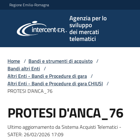
Vai al contenuto
Vai alla navigazione
Vai al footer
Regione Emilia-Romagna
Agenzia per lo
Agenzia
sviluppo
per lo
dei mercati
sviluppo
telematici
dei
mercati
telematici
Home
/
Bandi e strumenti di acquisto
/
Bandi altri Enti
/
Altri Enti - Bandi e Procedure di gara
/
Altri Enti - Bandi e Procedure di gara CHIUSI
/
L'Agenzia
PROTESI D'ANCA_76
PROTESI D'ANCA_76
Salta al contenuto
Bandi
e
Ultimo aggiornamento da Sistema Acquisti Telematici -
strumenti
SATER:
26/02/2026 17:09
di