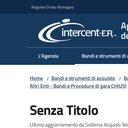
Vai al contenuto
Vai alla navigazione
Vai al footer
Regione Emilia-Romagna
A
d
L'Agenzia
Bandi e strumenti di 
Home
Bandi e strumenti di acquisto
Ba
/
/
Altri Enti - Bandi e Procedure di gara CHIUSI
Salta al contenuto
Senza Titolo
Ultimo aggiornamento da Sistema Acquisti Tel