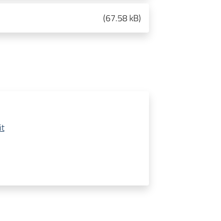
(
67.58 kB
)
it