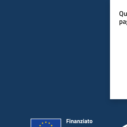
Qu
pa
Valut