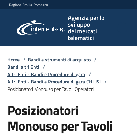
Vai al contenuto
Vai alla navigazione
Vai al footer
Regione Emilia-Romagna
Agenzia per lo
Agenzia
sviluppo
per lo
dei mercati
sviluppo
telematici
dei
mercati
telematici
Home
/
Bandi e strumenti di acquisto
/
Bandi altri Enti
/
Altri Enti - Bandi e Procedure di gara
/
Altri Enti - Bandi e Procedure di gara CHIUSI
/
L'Agenzia
Posizionatori Monouso per Tavoli Operatori
Posizionatori
Salta al contenuto
Bandi
e
Monouso per Tavoli
strumenti
di