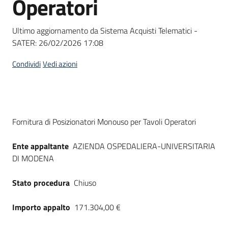
Operatori
acquisto
Ultimo aggiornamento da Sistema Acquisti Telematici -
SATER:
26/02/2026 17:08
Supporto
Condividi
Vedi azioni
Piattaforme
telematiche
Dati del bando
Fornitura di Posizionatori Monouso per Tavoli Operatori
Ente appaltante
AZIENDA OSPEDALIERA-UNIVERSITARIA
DI MODENA
English
Stato procedura
Chiuso
site
Importo appalto
171.304,00 €