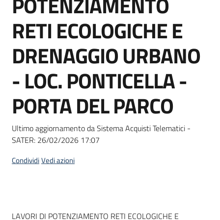
POTENZIAMENTO
acquisto
RETI ECOLOGICHE E
Supporto
DRENAGGIO URBANO
- LOC. PONTICELLA -
Piattaforme
PORTA DEL PARCO
telematiche
Ultimo aggiornamento da Sistema Acquisti Telematici -
SATER:
26/02/2026 17:07
Condividi
Vedi azioni
English
site
Dati del bando
LAVORI DI POTENZIAMENTO RETI ECOLOGICHE E