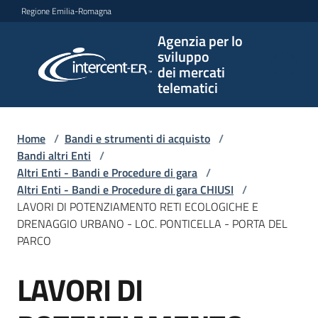
Vai al contenuto
Vai alla navigazione
Vai al footer
Regione Emilia-Romagna
Agenzia per lo
Agenzia
sviluppo
per lo
dei mercati
sviluppo
telematici
dei
mercati
telematici
Home
/
Bandi e strumenti di acquisto
/
Bandi altri Enti
/
Altri Enti - Bandi e Procedure di gara
/
Altri Enti - Bandi e Procedure di gara CHIUSI
/
L'Agenzia
LAVORI DI POTENZIAMENTO RETI ECOLOGICHE E
DRENAGGIO URBANO - LOC. PONTICELLA - PORTA DEL
PARCO
Bandi
LAVORI DI
e
Salta al contenuto
strumenti
di