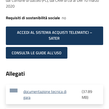
dal Comune di Gatteo (FC), dai CAM di cui al DM 10 marzo
2020
Requisiti di sostenibilità sociale
no
ACCEDI AL SISTEMA ACQUISTI TELEMATICI –
SATER
CONSULTA LE GUIDE ALL'USO
Allegati
documentazione tecnica di
(
37.89
gara
MB
)