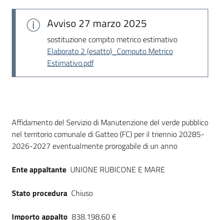
Seguici
su
Avviso
27 marzo 2025
sostituzione compito metrico estimativo
Elaborato 2 (esatto)_Computo Metrico
Estimativo.pdf
Dati del bando
Affidamento del Servizio di Manutenzione del verde pubblico
nel territorio comunale di Gatteo (FC) per il triennio 20285-
2026-2027 eventualmente prorogabile di un anno
Ente appaltante
UNIONE RUBICONE E MARE
Stato procedura
Chiuso
Importo appalto
838.198,60 €