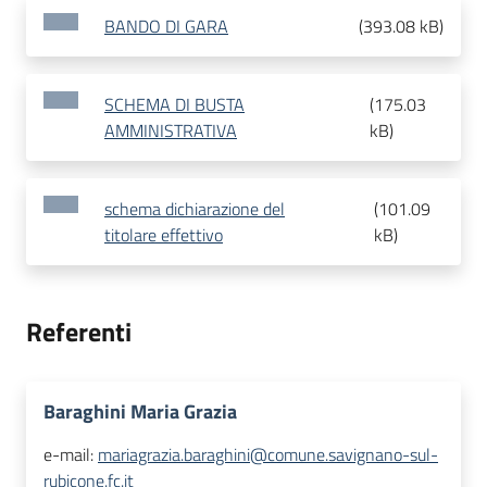
BANDO DI GARA
(
393.08 kB
)
SCHEMA DI BUSTA
(
175.03
AMMINISTRATIVA
kB
)
schema dichiarazione del
(
101.09
titolare effettivo
kB
)
Referenti
Baraghini Maria Grazia
e-mail:
mariagrazia.baraghini@comune.savignano-sul-
rubicone.fc.it