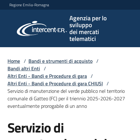
Vai al contenuto
Vai alla navigazione
Vai al footer
Regione Emilia-Romagna
Agenzia per lo
Agenzia
sviluppo
per lo
dei mercati
sviluppo
telematici
dei
mercati
telematici
Home
/
Bandi e strumenti di acquisto
/
Bandi altri Enti
/
Altri Enti - Bandi e Procedure di gara
/
Altri Enti - Bandi e Procedure di gara CHIUSI
/
L'Agenzia
Servizio di manutenzione del verde pubblico nel territorio
comunale di Gatteo (FC) per il triennio 2025-2026-2027
eventualmente prorogabile di un anno
Bandi
Servizio di
e
Salta al contenuto
strumenti
di